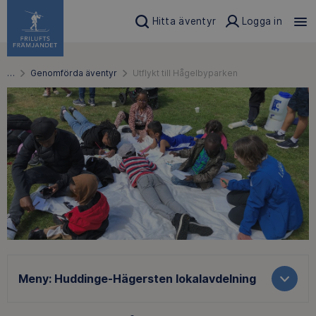
Hitta äventyr
Logga in
…
Genomförda äventyr
Utflykt till Hågelbyparken
Meny:
Huddinge-Hägersten lokalavdelning