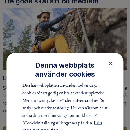
Tre goda skäl att bli medlem
×
Denna webbplats
använder cookies
Upptäck nya äventyr
Den här webbplatsen använder nödvändiga
Som medlem har du tillgång till alla våra äventyr, över hela
cookies för att ge dig en bra användarupplevelse.
landet. Våra ideella ledare guidar barn, unga och vuxna på
Med ditt samtycke använder vi även cookies för
roliga och trygga äventyr i skogen, på vattnet, snön, isen
analys och marknadsföring. Du kan när som helst
och på fjället.
ändra dina inställningar genom att klicka på
"Cookieinställningar" längst ner på sidan.
Läs