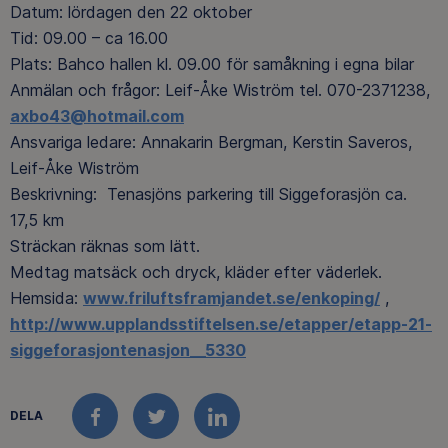
Datum: lördagen den 22 oktober
Tid: 09.00 – ca 16.00
Plats: Bahco hallen kl. 09.00 för samåkning i egna bilar
Anmälan och frågor: Leif-Åke Wiström tel. 070-2371238,
axbo43@hotmail.com
Ansvariga ledare: Annakarin Bergman, Kerstin Saveros,
Leif-Åke Wiström
Beskrivning: Tenasjöns parkering till Siggeforasjön ca.
17,5 km
Sträckan räknas som lätt.
Medtag matsäck och dryck, kläder efter väderlek.
Hemsida:
www.friluftsframjandet.se/enkoping/
,
http://www.upplandsstiftelsen.se/etapper/etapp-21-
siggeforasjontenasjon__5330
DELA
FACEBOOK
TWITTER
LINKEDIN