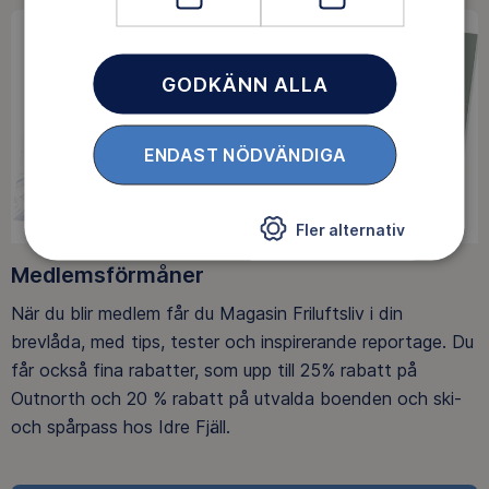
GODKÄNN ALLA
ENDAST NÖDVÄNDIGA
Fler alternativ
Medlemsförmåner
När du blir medlem får du Magasin Friluftsliv i din
brevlåda, med tips, tester och inspirerande reportage. Du
får också fina rabatter, som upp till 25% rabatt på
Outnorth och 20 % rabatt på utvalda boenden och ski-
och spårpass hos Idre Fjäll.