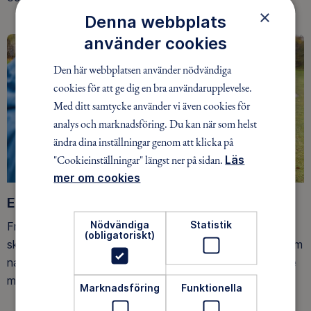
×
Denna webbplats
använder cookies
Den här webbplatsen använder nödvändiga
cookies för att ge dig en bra användarupplevelse.
Med ditt samtycke använder vi även cookies för
analys och marknadsföring. Du kan när som helst
ändra dina inställningar genom att klicka på
"Cookieinställningar" längst ner på sidan.
Läs
mer om cookies
Ett friluftsliv för alla
Nödvändiga
Statistik
Friluftsfrämjandet arbetar för att så många som möjligt
(obligatoriskt)
ska upptäcka den rörelseglädje och de hälsoeffekter som
naturen ger. Som medlem bidrar du också till vårt arbete
med att skydda allemansrätten.
Marknadsföring
Funktionella