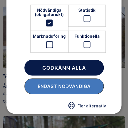
Nödvändiga
Statistik
(obligatoriskt)
Marknadsföring
Funktionella
GODKÄNN ALLA
"Att delta har förändrat hela mitt liv"
År av fysisk sjukdom ledde till ångest och depressioner,
ENDAST NÖDVÄNDIGA
det var först när Jennie kom i kontakt med Häng med
oss ut-metoden som hon hittade glädjen igen.
Fler alternativ