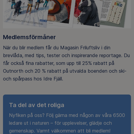
Medlemsförmåner
När du blir medlem får du Magasin Friluftsliv i din
brevlåda, med tips, tester och inspirerande reportage. Du
får också fina rabatter, som upp till 25% rabatt på
Outnorth och 20 % rabatt på utvalda boenden och ski-
och spårpass hos Idre Fjäll.
Ta del av det roliga
Nyfiken på oss? Följ gärna med någon av våra 6500
ledare ut i naturen – för upplevelser, glädje och
gemenskap. Varmt välkommen att bli medlem!