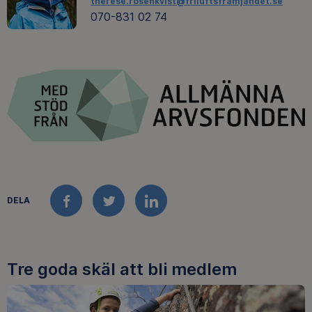
therese.rosenkvist@friluftsframjandet.se
070-831 02 74
DELA
FACEBOOK
TWITTER
LINKEDIN
Tre goda skäl att bli medlem