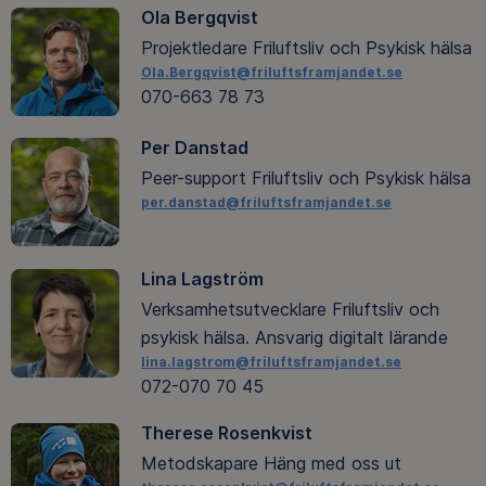
Ola Bergqvist
Projektledare Friluftsliv och Psykisk hälsa
Ola.Bergqvist@friluftsframjandet.se
070-663 78 73
Per Danstad
Peer-support Friluftsliv och Psykisk hälsa
per.danstad@friluftsframjandet.se
Lina Lagström
Verksamhetsutvecklare Friluftsliv och
psykisk hälsa. Ansvarig digitalt lärande
lina.lagstrom@friluftsframjandet.se
072-070 70 45
Therese Rosenkvist
Metodskapare Häng med oss ut