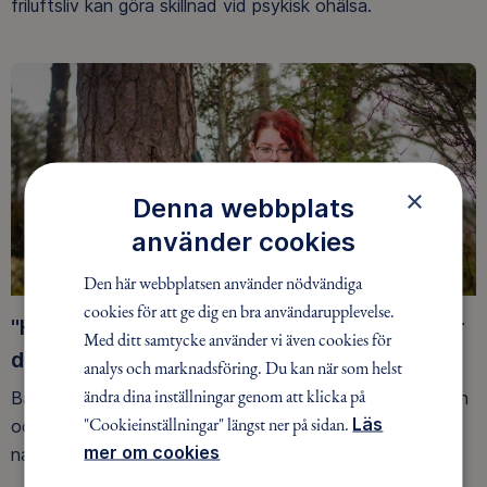
friluftsliv kan göra skillnad vid psykisk ohälsa.
×
Denna webbplats
använder cookies
Den här webbplatsen använder nödvändiga
cookies för att ge dig en bra användarupplevelse.
"Hade jag inte hittat det här vet jag inte hur
Med ditt samtycke använder vi även cookies för
det hade gått"
analys och marknadsföring. Du kan när som helst
ändra dina inställningar genom att klicka på
Barndomen kantades av mobbing och missbruk i familjen
"Cookieinställningar" längst ner på sidan.
Läs
och spåren blev djupa och var svåra att råda bot på. I
mer om cookies
naturen har Frida hittat en plats där hon mår bättre.