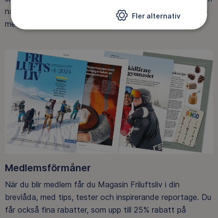
naturen ger. Som medlem bidrar du också till vårt arbete
Fler alternativ
med att skydda allemansrätten.
Medlemsförmåner
När du blir medlem får du Magasin Friluftsliv i din
brevlåda, med tips, tester och inspirerande reportage. Du
får också fina rabatter, som upp till 25% rabatt på