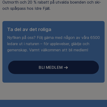
Outnorth och 20 % rabatt på utvalda boenden och ski-
och spårpass hos Idre Fjäll.
Ta del av det roliga
Nyfiken på oss? Följ gärna med någon av våra 6500
ledare ut i naturen – för upplevelser, glädje och
gemenskap. Varmt välkommen att bli medlem!
BLI MEDLEM