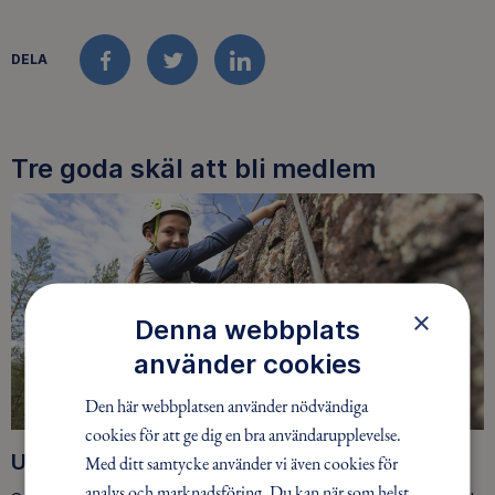
DELA
FACEBOOK
TWITTER
LINKEDIN
Tre goda skäl att bli medlem
×
Denna webbplats
använder cookies
Den här webbplatsen använder nödvändiga
cookies för att ge dig en bra användarupplevelse.
Upptäck nya äventyr
Med ditt samtycke använder vi även cookies för
analys och marknadsföring. Du kan när som helst