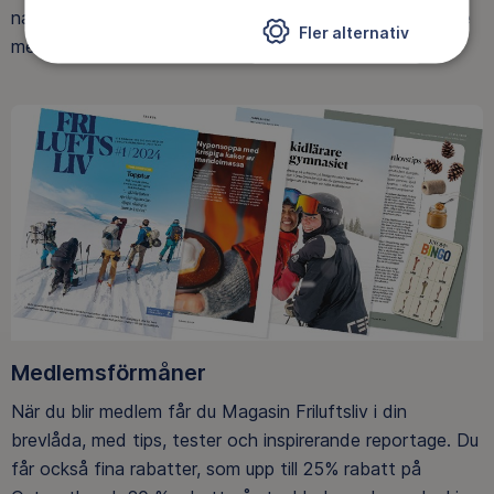
naturen ger. Som medlem bidrar du också till vårt arbete
Fler alternativ
med att skydda allemansrätten.
Medlemsförmåner
När du blir medlem får du Magasin Friluftsliv i din
brevlåda, med tips, tester och inspirerande reportage. Du
får också fina rabatter, som upp till 25% rabatt på