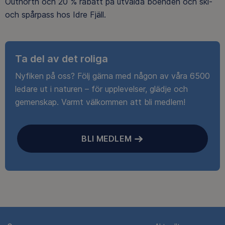
Outnorth och 20 % rabatt på utvalda boenden och ski-
och spårpass hos Idre Fjäll.
Ta del av det roliga
Nyfiken på oss? Följ gärna med någon av våra 6500
ledare ut i naturen – för upplevelser, glädje och
gemenskap. Varmt välkommen att bli medlem!
BLI MEDLEM