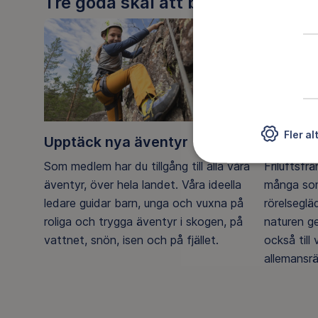
Tre goda skäl att bli medlem
Fler al
Upptäck nya äventyr
Ett frilu
Som medlem har du tillgång till alla våra
Friluftsfr
äventyr, över hela landet. Våra ideella
många som
ledare guidar barn, unga och vuxna på
rörelsegl
roliga och trygga äventyr i skogen, på
naturen g
vattnet, snön, isen och på fjället.
också till
allemansrä