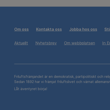
Om oss
Kontakta oss
Jobba hos oss
St
Aktuellt
Nyhetsbrev
Om webbplatsen
In E
Friluftsfrämjandet är en demokratisk, partipolitiskt och rel
Sedan 1892 har vi främjat friluftslivet och värnat allemans
Låt äventyret börja!