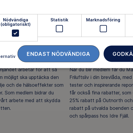
Nödvändiga
Statistik
Marknadsföring
(obligatoriskt)
ENDAST NÖDVÄNDIGA
GODKÄ
ternativ
ftsliv för alla
Medlemsförmåner
ämjandet arbetar för att så
När du blir medlem får du M
 möjligt ska upptäcka den
Friluftsliv i din brevlåda, med 
ädje och de hälsoeffekter som
tester och inspirerande repo
er. Som medlem bidrar du
får också fina rabatter, som u
 vårt arbete med att skydda
25% rabatt på Outnorth och
tten.
rabatt på utvalda boenden o
och spårpass hos Idre Fjäll.