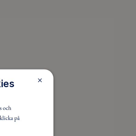
×
ies
s och
klicka på