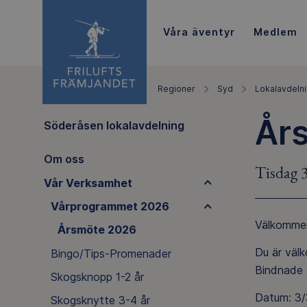
Våra äventyr
Medlem
Regioner
Syd
Lokalavdeln
År
Söderåsen lokalavdelning
Om oss
Tisdag 
Vår Verksamhet
Vårprogrammet 2026
Välkommen
Årsmöte 2026
Du är väl
Bingo/Tips-Promenader
Bindnade 
Skogsknopp 1-2 år
Datum: 3
Skogsknytte 3-4 år