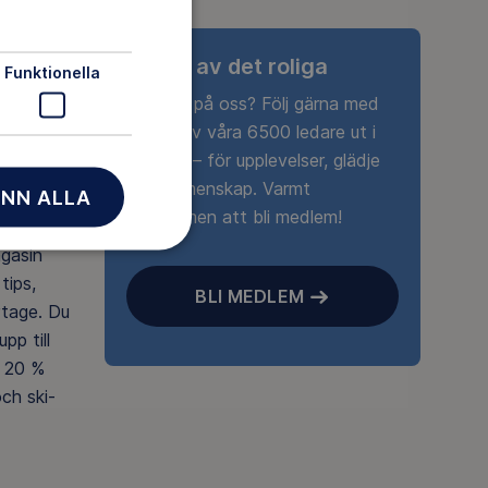
Ta del av det roliga
Funktionella
Nyfiken på oss? Följ gärna med
någon av våra 6500 ledare ut i
naturen – för upplevelser, glädje
och gemenskap. Varmt
NN ALLA
välkommen att bli medlem!
agasin
tips,
BLI MEDLEM
rtage. Du
pp till
 20 %
ch ski-