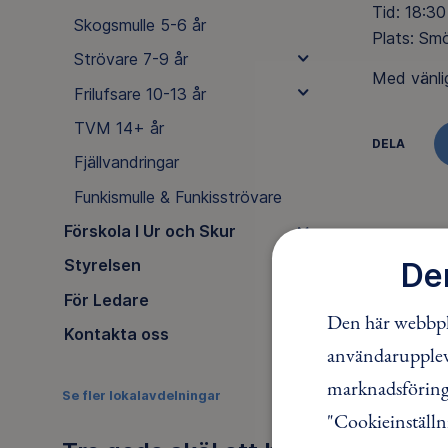
Tid: 18:30
Skogsmulle 5-6 år
Plats: Smö
Strövare 7-9 år
Med vänli
Frilufsare 10-13 år
TVM 14+ år
DELA
Fjällvandringar
Funkismulle & Funkisströvare
Förskola I Ur och Skur
Styrelsen
De
För Ledare
Den här webbpla
Kontakta oss
användaruppleve
marknadsföring.
Se fler lokalavdelningar
"Cookieinställn