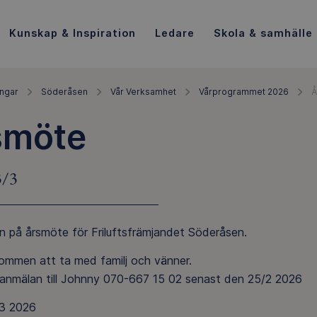
Kunskap & Inspiration
Ledare
Skola & samhälle
ingar
Söderåsen
Vår Verksamhet
Vårprogrammet 2026
Å
smöte
3/3
 på årsmöte för Friluftsfrämjandet Söderåsen.
kommen att ta med familj och vänner.
anmälan till Johnny 070-667 15 02 senast den 25/2 2026
/3 2026