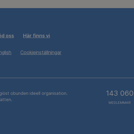
öd oss
Här finns vi
nglish
Cookieinställningar
143 060
igiöst obunden ideell organisation.
rätten.
MEDLEMMAR