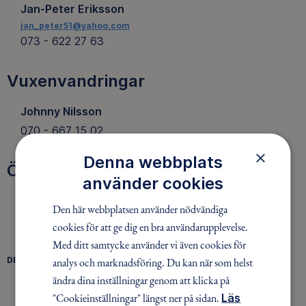
Jan-Peter Eriksson
jan_peter51@yahoo.com
073 - 622 27 63
Vuxenvandringar
Johnny Nilsson
070 - 667 15 02
×
Denna webbplats
Övrigt
använder cookies
Friluftsfrämjandet Söderåsen
Den här webbplatsen använder nödvändiga
soderasen@friluftsframjandet.se
cookies för att ge dig en bra användarupplevelse.
Med ditt samtycke använder vi även cookies för
DELA
analys och marknadsföring. Du kan när som helst
FACEBOOK
TWITTER
LINKEDIN
ändra dina inställningar genom att klicka på
"Cookieinställningar" längst ner på sidan.
Läs