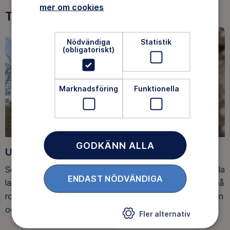
mer om cookies
Tre goda skäl att bli medlem
Nödvändiga
Statistik
(obligatoriskt)
Marknadsföring
Funktionella
GODKÄNN ALLA
Upptäck nya äventyr
Som medlem har du tillgång till alla våra äventyr, över hela
ENDAST NÖDVÄNDIGA
landet. Våra ideella ledare guidar barn, unga och vuxna på
roliga och trygga äventyr i skogen, på vattnet, snön, isen
och på fjället.
Fler alternativ