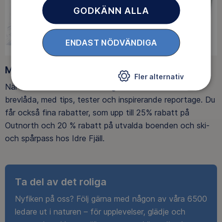
GODKÄNN ALLA
ENDAST NÖDVÄNDIGA
Medlemsförmåner
Fler alternativ
När du blir medlem får du Magasin Friluftsliv i din
brevlåda, med tips, tester och inspirerande reportage. Du
får också fina rabatter, som upp till 25% rabatt på
Outnorth och 20 % rabatt på utvalda boenden och ski-
och spårpass hos Idre Fjäll.
Ta del av det roliga
Nyfiken på oss? Följ gärna med någon av våra 6500
ledare ut i naturen – för upplevelser, glädje och