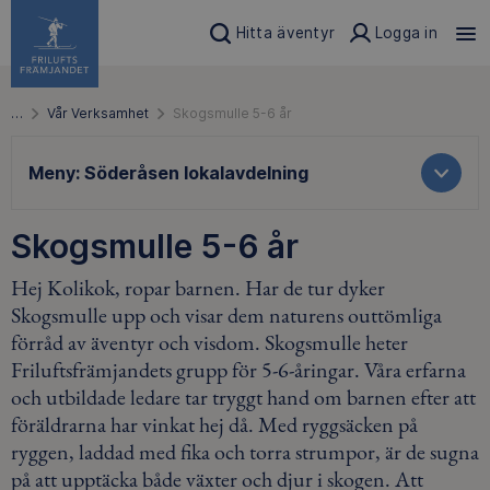
Hitta äventyr
Logga in
…
Vår Verksamhet
Skogsmulle 5-6 år
Meny:
Söderåsen lokalavdelning
Skogsmulle 5-6 år
Hej Kolikok, ropar barnen. Har de tur dyker
Skogsmulle upp och visar dem naturens outtömliga
förråd av äventyr och visdom. Skogsmulle heter
Friluftsfrämjandets grupp för 5-6-åringar. Våra erfarna
och utbildade ledare tar tryggt hand om barnen efter att
föräldrarna har vinkat hej då. Med ryggsäcken på
ryggen, laddad med fika och torra strumpor, är de sugna
på att upptäcka både växter och djur i skogen. Att