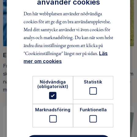
använder cookies
Den här webbplatsen använder nödvändiga
cookies för att ge dig en bra användarupplevelse.
Med ditt samtycke använder vi även cookies för
analys och marknadsföring. Du kan när som helst
ändra dina inställningar genom att klicka på
"Cookieinställningar" längst ner på sidan.
Läs
Ett friluftsliv för alla
mer om cookies
Friluftsfrämjandet arbetar för att så många som möjligt
ska upptäcka den rörelseglädje och de hälsoeffekter som
naturen ger. Som medlem bidrar du också till vårt arbete
Nödvändiga
Statistik
(obligatoriskt)
med att skydda allemansrätten.
Marknadsföring
Funktionella