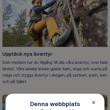
Upptäck nya äventyr
Som medlem har du tillgång till alla våra äventyr, över hela
landet. Våra ideella ledare guidar barn, unga och vuxna på
roliga och trygga äventyr i skogen, på vattnet, snön, isen
och på fjället.
×
Denna webbplats