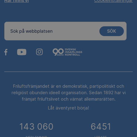
Här finns vi
Cookieinställningar
SÖK
Sök på webbplatsen
Friluftsfrämjandet är en demokratisk, partipolitiskt och
religiöst obunden ideell organisation. Sedan 1892 har vi
främjat friluftslivet och värnat allemansrätten.
Låt äventyret börja!
143 060
6451