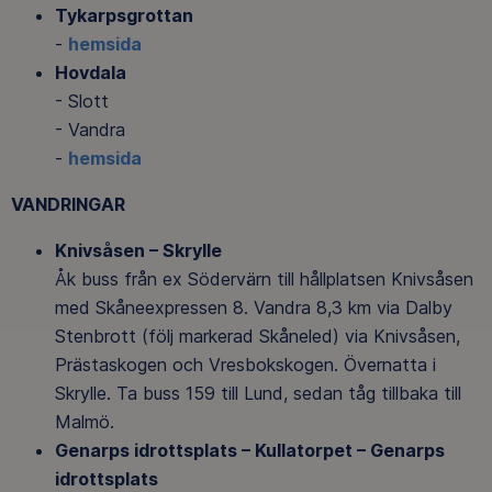
Tykarpsgrottan
-
hemsida
Hovdala
- Slott
- Vandra
-
hemsida
VANDRINGAR
Knivsåsen – Skrylle
Åk buss från ex Södervärn till hållplatsen Knivsåsen
med Skåneexpressen 8. Vandra 8,3 km via Dalby
Stenbrott (följ markerad Skåneled) via Knivsåsen,
Prästaskogen och Vresbokskogen. Övernatta i
Skrylle. Ta buss 159 till Lund, sedan tåg tillbaka till
Malmö.
Genarps idrottsplats – Kullatorpet – Genarps
idrottsplats