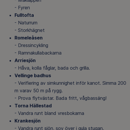
- Måkläppen
- Fyren
Fulltofta
- Naturrum
- Storkhägnet
Romeleåsen
- Dressincykling
- Ramnakullabackarna
Arriesjön
- Håva, kolla fåglar, bada och grilla.
Vellinge badhus
- Verifiering av simkunnighet inför kanot. Simma 200
m varav 50 m på rygg.
- Prova flytvästar. Bada fritt, vågbassäng!
Torna Hällestad
- Vandra runt bland vresbokarna
Krankesjön
- Vandra runt sjön, sov över i gula stugan.