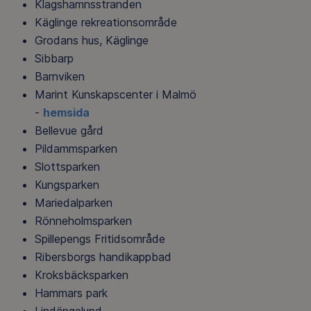
Klagshamnsstranden
Käglinge rekreationsområde
Grodans hus, Käglinge
Sibbarp
Barnviken
Marint Kunskapscenter i Malmö
-
hemsida
Bellevue gård
Pildammsparken
Slottsparken
Kungsparken
Mariedalparken
Rönneholmsparken
Spillepengs Fritidsområde
Ribersborgs handikappbad
Kroksbäcksparken
Hammars park