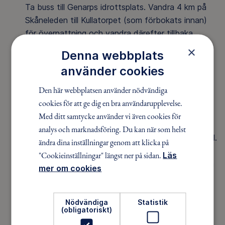
Ta buss till Genarps idrottsplats. Vandra 4 km på
Skåneleden till Kullatorpet (som förbokats innan)
för övernattning och vandra därefter tillbaka.
(Annan väg finnes, Tores runda för omväxling). Ta
×
Denna webbplats
sedan buss hem.
använder cookies
Glumslöv – Rydebäck
Tåg till Glumslöv, vandring till Rydebäck. En vacker
Den här webbplatsen använder nödvändiga
och kul vandring på ca 9km.
cookies för att ge dig en bra användarupplevelse.
Genarp – Sturup
Med ditt samtycke använder vi även cookies för
- Skåneleden, fredag kväll till söndag. Buss till
analys och marknadsföring. Du kan när som helst
Genarp vandra från idrottsplatsen. Hämtas med bil.
ändra dina inställningar genom att klicka på
Linnérundan
"Cookieinställningar" längst ner på sidan.
Läs
-Ta tåg till Kristianstad och vandra Linnérundan på
mer om cookies
6km. Låna nyckel på Naturrum till Lillö borgruin
ungefär halvägs på rundan. Avsluta sedan på
Nödvändiga
Statistik
Naturum med Opteryx "upplevelsefilmer".
(obligatoriskt)