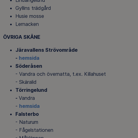
Lindängelund
Gyllins trädgård
Husie mosse
Lernacken
ÖVRIGA SKÅNE
Järavallens Strövområde
-
hemsida
Söderåsen
- Vandra och övernatta, t.ex. Killahuset
- Skäralid
Törringelund
-
Vandra
-
hemsida
Falsterbo
- Naturum
- Fågelstationen