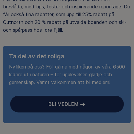
brevlåda, med tips, tester och inspirerande reportage. Du
får också fina rabatter, som upp till 25% rabatt på
Outnorth och 20 % rabatt på utvalda boenden och ski-
och spårpass hos Idre Fjäll.
Ta del av det roliga
Nyfiken på oss? Följ gärna med någon av våra 6500
ledare ut i naturen – för upplevelser, glädje och
gemenskap. Varmt välkommen att bli medlem!
BLI MEDLEM