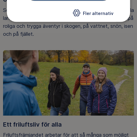
Som medlem har du tillgång till alla våra äventyr, över hela
Fler alternativ
landet. Våra ideella ledare guidar barn, unga och vuxna på
roliga och trygga äventyr i skogen, på vattnet, snön, isen
och på fjället.
Ett friluftsliv för alla
Friluftsfrämjandet arbetar för att så många som möjligt