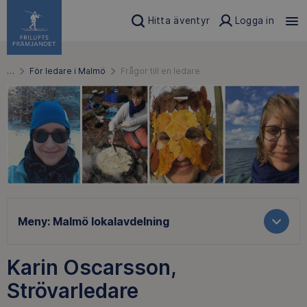
Hitta äventyr
Logga in
…
För ledare i Malmö
Frågor till en ledare
Meny:
Malmö lokalavdelning
Karin Oscarsson,
Strövarledare