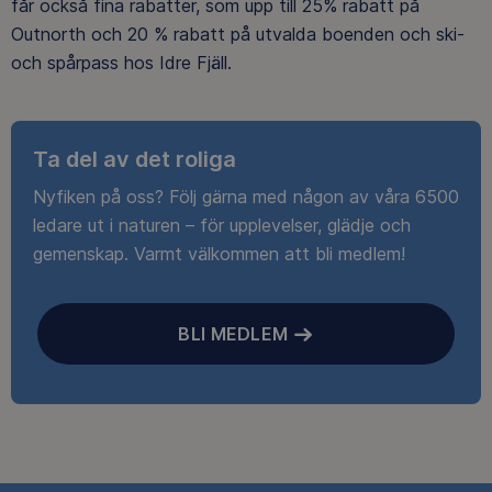
får också fina rabatter, som upp till 25% rabatt på
Outnorth och 20 % rabatt på utvalda boenden och ski-
och spårpass hos Idre Fjäll.
Ta del av det roliga
Nyfiken på oss? Följ gärna med någon av våra 6500
ledare ut i naturen – för upplevelser, glädje och
gemenskap. Varmt välkommen att bli medlem!
BLI MEDLEM