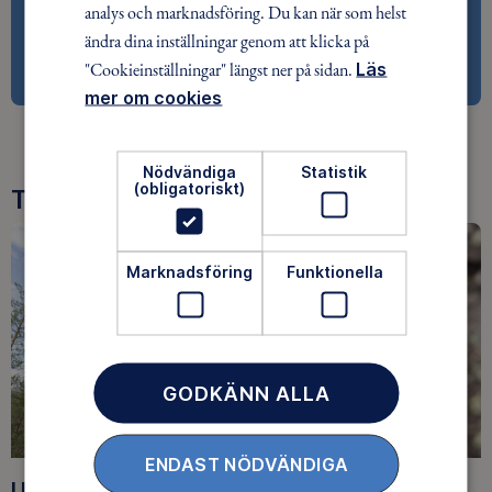
analys och marknadsföring. Du kan när som helst
KLICKA HÄR FÖR ATT LÄSA MER
ändra dina inställningar genom att klicka på
"Cookieinställningar" längst ner på sidan.
Läs
mer om cookies
Nödvändiga
Statistik
(obligatoriskt)
Tre goda skäl att bli medlem
Marknadsföring
Funktionella
GODKÄNN ALLA
ENDAST NÖDVÄNDIGA
Upptäck nya äventyr