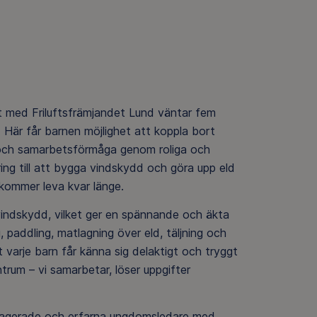
t med Friluftsfrämjandet Lund väntar fem
 Här får barnen möjlighet att koppla bort
t och samarbetsförmåga genom roliga och
ring till att bygga vindskydd och göra upp eld
kommer leva kvar länge.
vindskydd, vilket ger en spännande och äkta
, paddling, matlagning över eld, täljning och
 varje barn får känna sig delaktigt och tryggt
trum – vi samarbetar, löser uppgifter
 engagerade och erfarna ungdomsledare med