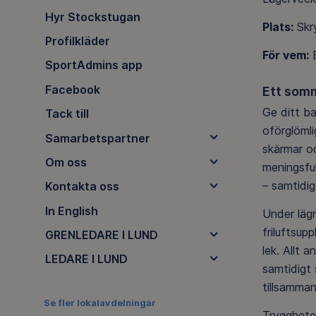
Hyr Stockstugan
Plats:
Skry
Profilkläder
För vem:
B
SportAdmins app
Facebook
Ett somm
Ge ditt b
Tack till
oförglömli
Samarbetspartner
skärmar o
Om oss
meningsful
– samtidi
Kontakta oss
In English
Under lägr
friluftsup
GRENLEDARE I LUND
lek. Allt 
LEDARE I LUND
samtidigt 
tillsamman
Se fler lokalavdelningar
Tryggheten