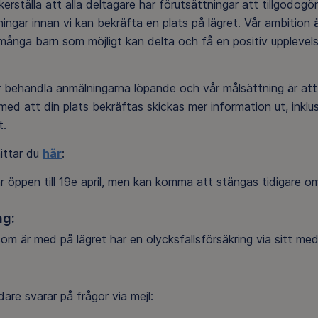
kerställa att alla deltagare har förutsättningar att tillgodog
ningar innan vi kan bekräfta en plats på lägret. Vår ambition
många barn som möjligt kan delta och få en positiv upplevels
 behandla anmälningarna löpande och vår målsättning är att 
d att din plats bekräftas skickas mer information ut, inklus
t.
ittar du
här
:
 öppen till 19e april, men kan komma att stängas tidigare om lä
ng:
som är med på lägret har en olycksfallsförsäkring via sitt med
dare svarar på frågor via mejl: