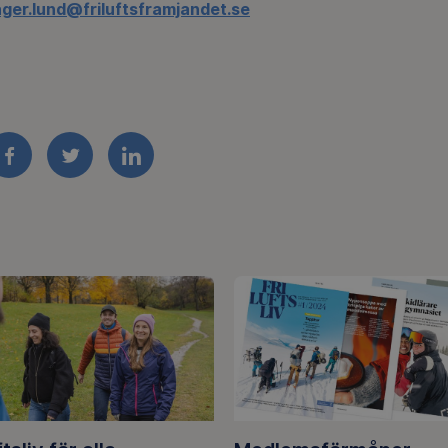
ger.lund@friluftsframjandet.se
FACEBOOK
TWITTER
LINKEDIN