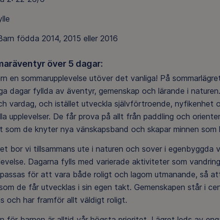
lle
arn födda 2014, 2015 eller 2016
aräventyr över 5 dagar:
arn en sommarupplevelse utöver det vanliga! På sommarlägre
ga dagar fyllda av äventyr, gemenskap och lärande i naturen.
ch vardag, och istället utveckla självförtroende, nyfikenhe
la upplevelser. De får prova på allt från paddling och oriente
gt som de knyter nya vänskapsband och skapar minnen som 
et bor vi tillsammans ute i naturen och sover i egenbyggda 
plevelse. Dagarna fylls med varierade aktiviteter som vandring
anpassas för att vara både roligt och lagom utmanande, så att
som de får utvecklas i sin egen takt. Gemenskapen står i cen
s och har framför allt väldigt roligt.
 för barnen är alltid vår högsta prioritet. Lägret leds av