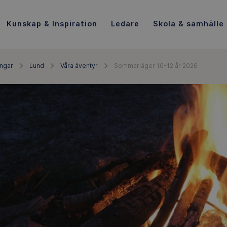
Kunskap & Inspiration
Ledare
Skola & samhälle
ingar
Lund
Våra äventyr
Sommarläger 10-12 år 2026