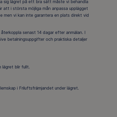
öra sig lägret på ett bra sätt måste vi behandla
 är att i största möjliga mån anpassa upplägget
e men vi kan inte garantera en plats direkt vid
återkoppla senast 14 dagar efter anmälan. I
ive betalningsuppgifter och praktiska detaljer
gret blir fullt.
lemskap i Friluftsfrämjandet under lägret.