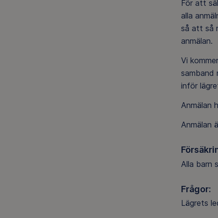
För att sä
alla anmäl
så att så 
anmälan.
Vi kommer
samband me
inför lägre
Anmälan h
Anmälan är
Försäkri
Alla barn 
Frågor:
Lägrets le