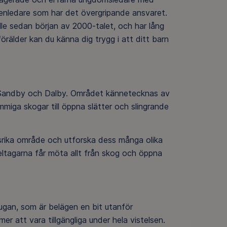
xenledare som har det övergripande ansvaret.
lle sedan början av 2000-talet, och har lång
örälder kan du känna dig trygg i att ditt barn
ra Sandby och Dalby. Området kännetecknas av
ummiga skogar till öppna slätter och slingrande
nsrika område och utforska dess många olika
deltagarna får möta allt från skog och öppna
ugan, som är belägen en bit utanför
 att vara tillgängliga under hela vistelsen.