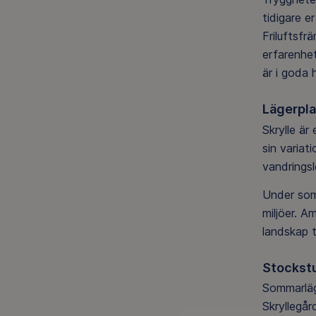
tidigare e
Friluftsfr
erfarenhet
är i goda 
Lägerpla
Skrylle ä
sin variat
vandringsl
Under somm
miljöer. A
landskap t
Stockst
Sommarlägr
Skryllegår