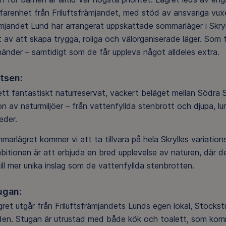
rfarenhet från Friluftsfrämjandet, med stöd av ansvariga vu
ämjandet Lund har arrangerat uppskattade sommarläger i Skry
 av att skapa trygga, roliga och välorganiserade läger. Som f
händer – samtidigt som de får uppleva något alldeles extra.
tsen:
r ett fantastiskt naturreservat, vackert beläget mellan Söd
ion av naturmiljöer – från vattenfyllda stenbrott och djupa, l
eder.
arlägret kommer vi att ta tillvara på hela Skrylles variatio
mbitionen är att erbjuda en bred upplevelse av naturen, där 
ill mer unika inslag som de vattenfyllda stenbrotten.
ugan:
et utgår från Friluftsfrämjandets Lunds egen lokal, Stockst
den. Stugan är utrustad med både kök och toalett, som kommer