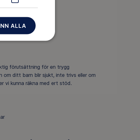
NN ALLA
ktig förutsättning för en trygg
m ditt barn blir sjukt, inte trivs eller om
er vi kunna räkna med ert stöd.
mar