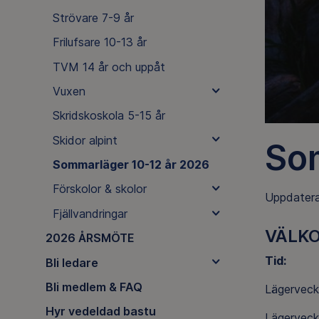
Strövare 7-9 år
Frilufsare 10-13 år
TVM 14 år och uppåt
Vuxen
Skridskoskola 5-15 år
Skidor alpint
So
Sommarläger 10-12 år 2026
Förskolor & skolor
Uppdater
Fjällvandringar
VÄLKO
2026 ÅRSMÖTE
Tid:
Bli ledare
Bli medlem & FAQ
Lägerveck
Hyr vedeldad bastu
Lägerveck