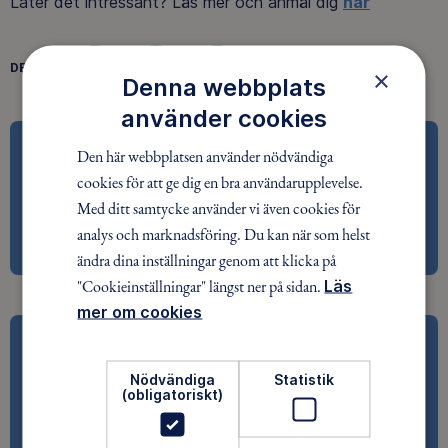
Låter det intressant? Läs mer och anmäl dig
här
DELA
×
FACEBOOK
TWITTER
LINKEDIN
Denna webbplats
använder cookies
Utrustningsbehov
Den här webbplatsen använder nödvändiga
cookies för att ge dig en bra användarupplevelse.
Kläder efter väder och det som behövs för en
Med ditt samtycke använder vi även cookies för
härlig och säker upplevelse i naturen. Alltid bra att
analys och marknadsföring. Du kan när som helst
packa nåt att äta och dricka.
ändra dina inställningar genom att klicka på
"Cookieinställningar" längst ner på sidan.
Läs
mer om cookies
Driftstörning hos SportAdmin
Nödvändiga
Statistik
20240826 Viktigt till alla föräldrar/deltagare i
(obligatoriskt)
höstens aktiviteter från kansliet DRIFTSTÖRNING:
MAILUTSKICK & KALLELSER Just nu upplever