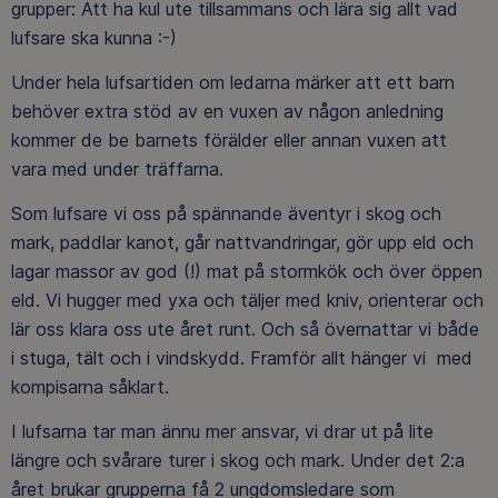
grupper: Att ha kul ute tillsammans och lära sig allt vad
lufsare ska kunna :-)
Under hela lufsartiden om ledarna märker att ett barn
behöver extra stöd av en vuxen av någon anledning
kommer de be barnets förälder eller annan vuxen att
vara med under träffarna.
Som lufsare vi oss på spännande äventyr i skog och
mark, paddlar kanot, går nattvandringar, gör upp eld och
lagar massor av god (!) mat på stormkök och över öppen
eld. Vi hugger med yxa och täljer med kniv, orienterar och
lär oss klara oss ute året runt. Och så övernattar vi både
i stuga, tält och i vindskydd. Framför allt hänger vi med
kompisarna såklart.
I lufsarna tar man ännu mer ansvar, vi drar ut på lite
längre och svårare turer i skog och mark. Under det 2:a
året brukar grupperna få 2 ungdomsledare som