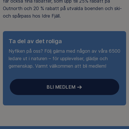
får också fina rabatter, som upp till 25% rabatt på
Outnorth och 20 % rabatt på utvalda boenden och ski-
och spårpass hos Idre Fjäll.
Ta del av det roliga
Nyfiken på oss? Följ gärna med någon av våra 6500
ledare ut i naturen – för upplevelser, glädje och
gemenskap. Varmt välkommen att bli medlem!
BLI MEDLEM