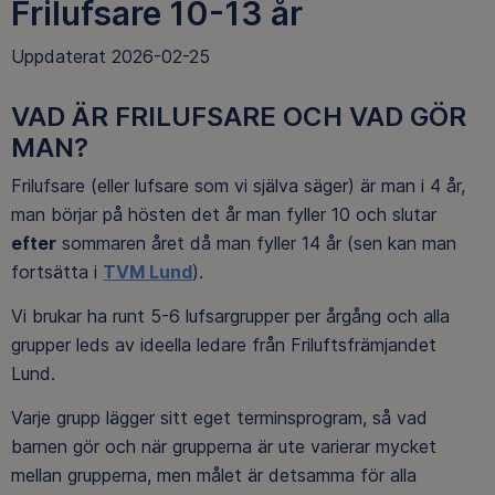
Frilufsare 10-13 år
Uppdaterat 2026-02-25
VAD ÄR FRILUFSARE OCH VAD GÖR
MAN?
Frilufsare (eller lufsare som vi själva säger) är man i 4 år,
man börjar på hösten det år man fyller 10 och slutar
efter
sommaren året då man fyller 14 år (sen kan man
fortsätta i
TVM Lund
).
Vi brukar ha runt 5-6 lufsargrupper per årgång och alla
grupper leds av ideella ledare från Friluftsfrämjandet
Lund.
Varje grupp lägger sitt eget terminsprogram, så vad
barnen gör och när grupperna är ute varierar mycket
mellan grupperna, men målet är detsamma för alla