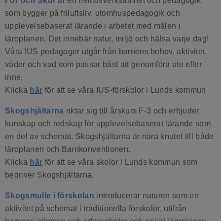
I Ur och Skur
är en heltidsverksamhet och pedagogik
som bygger på friluftsliv, utomhuspedagogik och
upplevelsebaserat lärande i arbetet med målen i
läroplanen. Det innebär natur, miljö och hälsa varje dag!
Våra IUS pedagoger utgår från barnens behov, aktivitet,
väder och vad som passar bäst att genomföra ute eller
inne.
Klicka
här
för att se våra IUS-förskolor i Lunds kommun
Skogshjältarna
riktar sig till årskurs F-3 och erbjuder
kunskap och redskap för upplevelsebaserat lärande som
en del av schemat. Skogshjältarna är nära knutet till både
läroplanen och Barnkonventionen.
Klicka
här
för att se våra skolor i Lunds kommun som
bedriver Skogshjältarna.
Skogsmulle i förskolan
introducerar naturen som en
aktivitet på schemat i traditionella förskolor, utifrån