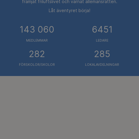
främjat friluftslivet och värnat allemansrätten.
Låt äventyret börja!
143 060
6451
MEDLEMMAR
LEDARE
282
285
FÖRSKOLOR/SKOLOR
LOKALAVDELNINGAR