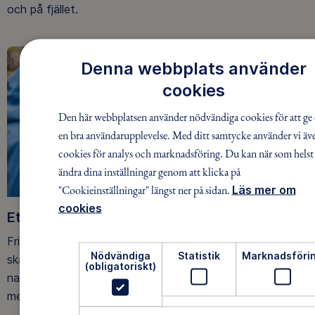
och på fjället.
Denna webbplats använder
cookies
Den här webbplatsen använder nödvändiga cookies för att ge 
en bra användarupplevelse. Med ditt samtycke använder vi äv
cookies för analys och marknadsföring. Du kan när som helst
ändra dina inställningar genom att klicka på
"Cookieinställningar" längst ner på sidan.
Läs mer om
cookies
Ett friluftsliv för alla
Friluftsfrämjandet arbetar för att så många som möjligt
Nödvändiga
Statistik
Marknadsföri
ska upptäcka den rörelseglädje och de hälsoeffekter som
(obligatoriskt)
naturen ger. Som medlem bidrar du också till vårt arbete
med att skydda allemansrätten.