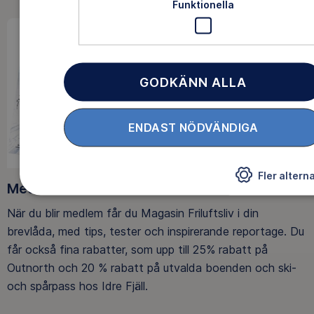
Funktionella
GODKÄNN ALLA
ENDAST NÖDVÄNDIGA
Fler alterna
Medlemsförmåner
När du blir medlem får du Magasin Friluftsliv i din
brevlåda, med tips, tester och inspirerande reportage. Du
får också fina rabatter, som upp till 25% rabatt på
Outnorth och 20 % rabatt på utvalda boenden och ski-
och spårpass hos Idre Fjäll.