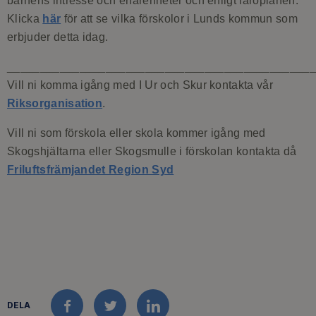
barnens intresse och erfarenheter och enligt läroplanen.
Klicka
här
för att se vilka förskolor i Lunds kommun som
erbjuder detta idag.
______________________________________________
Vill ni komma igång med I Ur och Skur kontakta vår
Riksorganisation
.
Vill ni som förskola eller skola kommer igång med
Skogshjältarna eller Skogsmulle i förskolan kontakta då
Friluftsfrämjandet Region Syd
DELA
FACEBOOK
TWITTER
LINKEDIN