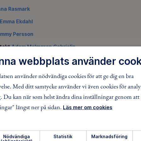
na Rasmark
Emma Ekdahl
mmy Persson
takt
Adam Malmgren Gabrielin
nna webbplats använder cook
ontakt
Ann-Christine Larsson
rna, kontakt
Ola Nilsson
tsen använder nödvändiga cookies för att ge dig en bra
ämjandet i Åkarp
lse. Med ditt samtycke använder vi även cookies för analy
n Axelsson
 Du kan när som helst ändra dina inställningar genom att 
en 6
ingar" längst ner på sidan.
Läs mer om cookies
arp
se att vara med i knopp, knytte, mulle, strövare, lufsare elle
en anmälan via
länken
nedan. Gruppernas aktiviteter går inte 
Nödvändiga
Statistik
Marknadsföring
nterare, då vi inte använder Äventyrshanteraren för kallelser