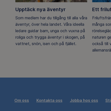
Upptäck nya äventyr
Ett frilu
Som medlem har du tillgång till alla våra
Friluftsfr
äventyr, över hela landet. Våra ideella
många som
ledare guidar barn, unga och vuxna på
rörelsegl
roliga och trygga äventyr i skogen, på
naturen g
vattnet, snön, isen och på fjället.
också till
allemansrä
Om oss
Kontakta oss
Jobba hos oss
St