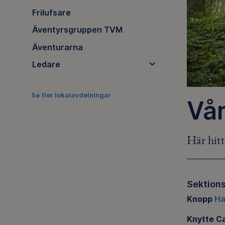
Frilufsare
Äventyrsgruppen TVM
Äventurarna
Ledare
Se fler lokalavdelningar
Vå
Här hitt
Sektion
Knopp
Ha
Knytte Ca