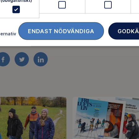
(obligatoriskt)
lan
lan
ENDAST NÖDVÄNDIGA
GODKÄ
ternativ
FACEBOOK
TWITTER
LINKEDIN