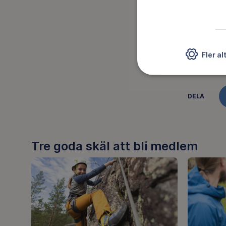
Anmä
Anmä
Fler al
DELA
Tre goda skäl att bli medlem