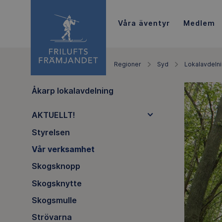
Våra äventyr
Medlem
Regioner
Syd
Lokalavdeln
Åkarp lokalavdelning
AKTUELLT!
Styrelsen
Vår verksamhet
Skogsknopp
Skogsknytte
Skogsmulle
Strövarna