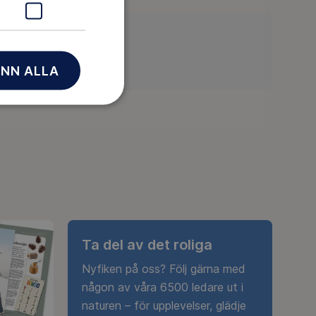
NN ALLA
Ta del av det roliga
Nyfiken på oss? Följ gärna med
någon av våra 6500 ledare ut i
naturen – för upplevelser, glädje