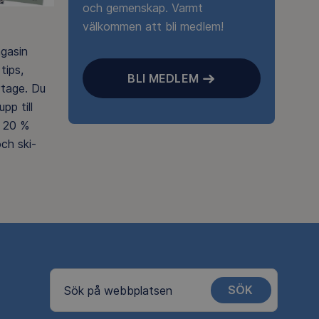
och gemenskap. Varmt
välkommen att bli medlem!
agasin
tips,
BLI MEDLEM
rtage. Du
pp till
 20 %
ch ski-
SÖK
Sök på webbplatsen