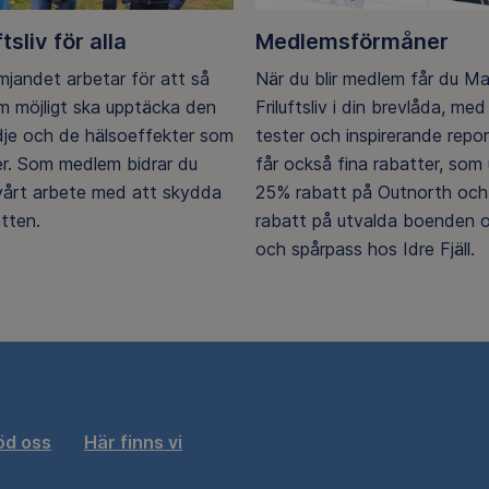
ftsliv för alla
Medlemsförmåner
ämjandet arbetar för att så
När du blir medlem får du M
 möjligt ska upptäcka den
Friluftsliv i din brevlåda, med 
ädje och de hälsoeffekter som
tester och inspirerande repo
er. Som medlem bidrar du
får också fina rabatter, som u
 vårt arbete med att skydda
25% rabatt på Outnorth och
tten.
rabatt på utvalda boenden o
och spårpass hos Idre Fjäll.
öd oss
Här finns vi