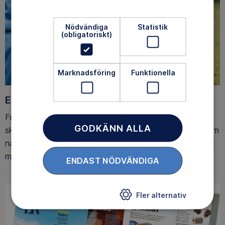
Nödvändiga
Statistik
(obligatoriskt)
Marknadsföring
Funktionella
Ett friluftsliv för alla
Friluftsfrämjandet arbetar för att så många som möjligt
GODKÄNN ALLA
ska upptäcka den rörelseglädje och de hälsoeffekter som
naturen ger. Som medlem bidrar du också till vårt arbete
med att skydda allemansrätten.
ENDAST NÖDVÄNDIGA
Fler alternativ