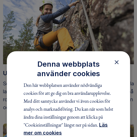
×
Denna webbplats
använder cookies
Upptäck nya äventyr
Som medlem har du tillgång till alla våra äventyr, över hela
Den här webbplatsen använder nödvändiga
landet. Våra ideella ledare guidar barn, unga och vuxna på
cookies för att ge dig en bra användarupplevelse.
roliga och trygga äventyr i skogen, på vattnet, snön, isen
Med ditt samtycke använder vi även cookies för
och på fjället.
analys och marknadsföring. Du kan när som helst
ändra dina inställningar genom att klicka på
"Cookieinställningar" längst ner på sidan.
Läs
mer om cookies