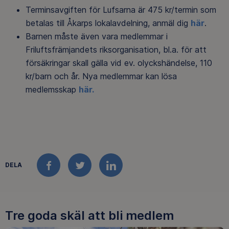
Terminsavgiften för Lufsarna är 475 kr/termin som
betalas till Åkarps lokalavdelning, anmäl dig
här
.
Barnen måste även vara medlemmar i
Friluftsfrämjandets riksorganisation, bl.a. för att
försäkringar skall gälla vid ev. olyckshändelse, 110
kr/barn och år.
Nya medlemmar kan lösa
medlemsskap
här.
DELA
FACEBOOK
TWITTER
LINKEDIN
Tre goda skäl att bli medlem