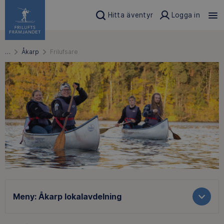
Hitta äventyr
Logga in
…
Åkarp
Frilufsare
Meny:
Åkarp lokalavdelning