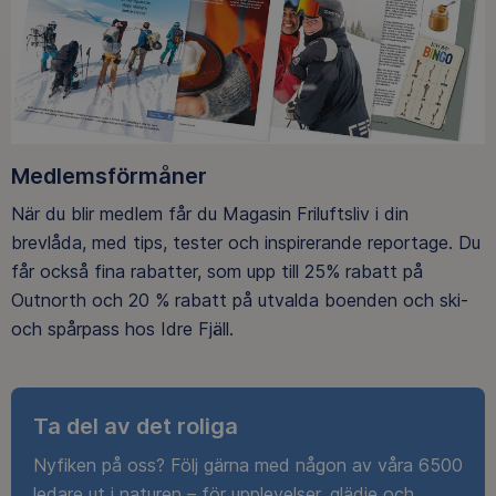
Medlemsförmåner
När du blir medlem får du Magasin Friluftsliv i din
brevlåda, med tips, tester och inspirerande reportage. Du
får också fina rabatter, som upp till 25% rabatt på
Outnorth och 20 % rabatt på utvalda boenden och ski-
och spårpass hos Idre Fjäll.
Ta del av det roliga
Nyfiken på oss? Följ gärna med någon av våra 6500
ledare ut i naturen – för upplevelser, glädje och