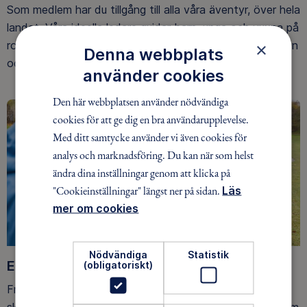
Som medlem har du tillgång till alla våra äventyr, över hela
landet. Våra ideella ledare guidar barn, unga och vuxna på
roliga och trygga äventyr i skogen, på vattnet, snön, isen
×
Denna webbplats
och på fjället.
använder cookies
Den här webbplatsen använder nödvändiga
cookies för att ge dig en bra användarupplevelse.
Med ditt samtycke använder vi även cookies för
analys och marknadsföring. Du kan när som helst
ändra dina inställningar genom att klicka på
"Cookieinställningar" längst ner på sidan.
Läs
mer om cookies
Nödvändiga
Statistik
Ett friluftsliv för alla
(obligatoriskt)
Friluftsfrämjandet arbetar för att så många som möjligt