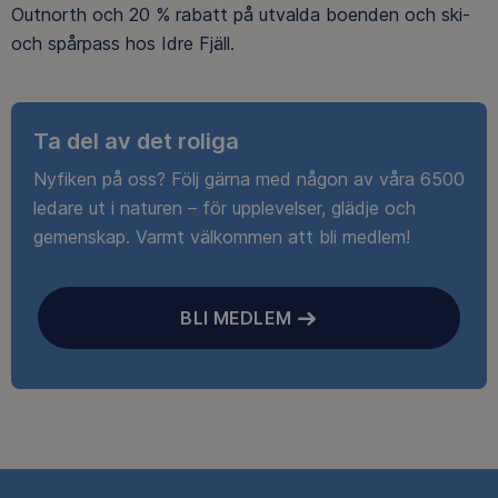
Outnorth och 20 % rabatt på utvalda boenden och ski-
och spårpass hos Idre Fjäll.
Ta del av det roliga
Nyfiken på oss? Följ gärna med någon av våra 6500
ledare ut i naturen – för upplevelser, glädje och
gemenskap. Varmt välkommen att bli medlem!
BLI MEDLEM