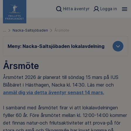
Hitta äventyr
Logga in
…
Nacka-Saltsjöbaden
Årsmöte
Meny:
Nacka-Saltsjöbaden lokalavdelning
Årsmöte
Årsmötet 2026 är planerat till söndag 15 mars på IUS
Blåbäret i Hästhagen, Nacka kl. 14:30. Läs mer och
anmäl dig via detta äventyr senast 14 mars.
I samband med årsmötet firar vi att lokalavdelningen
fylller 60 år. Före årsmötet mellan kl. 12:00-14:00 kommer
det finnas natur-och frilutsaktiviteter att prova-på för
stora och små och Skogsmulle har lovat komma på