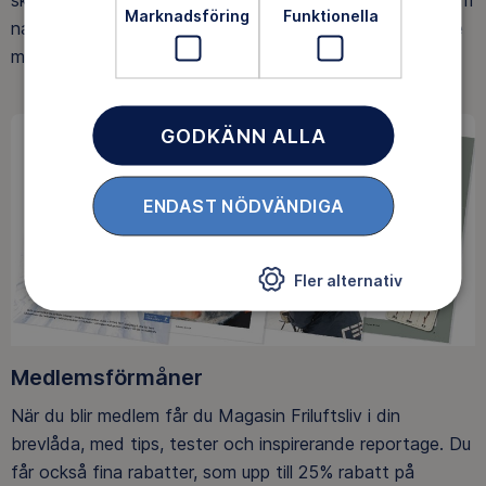
ska upptäcka den rörelseglädje och de hälsoeffekter som
Marknadsföring
Funktionella
naturen ger. Som medlem bidrar du också till vårt arbete
med att skydda allemansrätten.
GODKÄNN ALLA
ENDAST NÖDVÄNDIGA
Fler alternativ
Medlemsförmåner
När du blir medlem får du Magasin Friluftsliv i din
brevlåda, med tips, tester och inspirerande reportage. Du
får också fina rabatter, som upp till 25% rabatt på