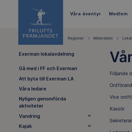
Våra äventyr
Medlem
Regioner
Mälardalen
Lokal
Vår
Exerman lokalavdelning
Gå med i FF och Exerman
Följande 
Att byta till Exerman LA
Ordför
Våra ledare
Vice o
Nyligen genomförda
aktiviteter
Kassö
Vandring
Sekre
Kajak