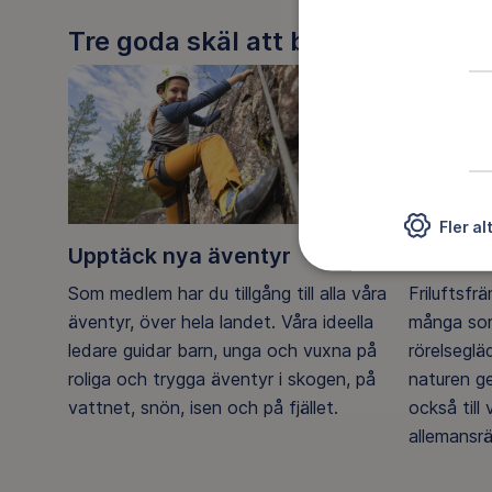
Tre goda skäl att bli medlem
Fler al
Upptäck nya äventyr
Ett frilu
Som medlem har du tillgång till alla våra
Friluftsfr
äventyr, över hela landet. Våra ideella
många som
ledare guidar barn, unga och vuxna på
rörelsegl
roliga och trygga äventyr i skogen, på
naturen g
vattnet, snön, isen och på fjället.
också till
allemansrä