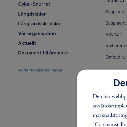
Ledam
Cykel-Snurret
Supple
Längdskidor
Supple
Långfärdsskridskor
Vår organisation
Revis
Aktuellt
Valbe
Dokument till årsmöte
Ombud t. 
Se fler lokalavdelningar
De
Den här webbpla
användaruppleve
DELA
marknadsföring.
"Cookieinställn