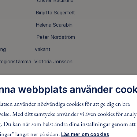
ot Crister Bäcklund
ant Birgitta Segerfelt
ant Helena Scarabin
or Peter Nordström
redning vakant
regionstämma Victoria Jonsson
nna webbplats använder cook
tsen använder nödvändiga cookies för att ge dig en bra
lse. Med ditt samtycke använder vi även cookies för analy
FACEBOOK
TWITTER
LINKEDIN
 Du kan när som helst ändra dina inställningar genom att 
ingar" längst ner på sidan.
Läs mer om cookies