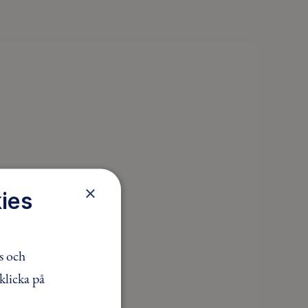
×
ies
s och
klicka på