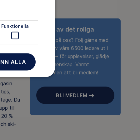
Funktionella
Ta del av det roliga
Nyfiken på oss? Följ gärna med
någon av våra 6500 ledare ut i
naturen – för upplevelser, glädje
NN ALLA
och gemenskap. Varmt
välkommen att bli medlem!
agasin
tips,
BLI MEDLEM
rtage. Du
pp till
 20 %
ch ski-