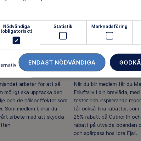
Nödvändiga
Statistik
Marknadsföring
(obligatoriskt)
ENDAST NÖDVÄNDIGA
GODKÄ
ternativ
ftsliv för alla
Medlemsförmåner
ämjandet arbetar för att så
När du blir medlem får du M
 möjligt ska upptäcka den
Friluftsliv i din brevlåda, med 
ädje och de hälsoeffekter som
tester och inspirerande repo
er. Som medlem bidrar du
får också fina rabatter, som u
 vårt arbete med att skydda
25% rabatt på Outnorth och
tten.
rabatt på utvalda boenden o
och spårpass hos Idre Fjäll.