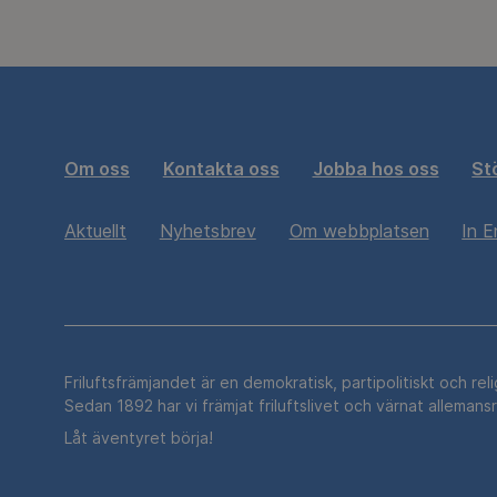
Om oss
Kontakta oss
Jobba hos oss
St
Aktuellt
Nyhetsbrev
Om webbplatsen
In E
Friluftsfrämjandet är en demokratisk, partipolitiskt och rel
Sedan 1892 har vi främjat friluftslivet och värnat allemans
Låt äventyret börja!