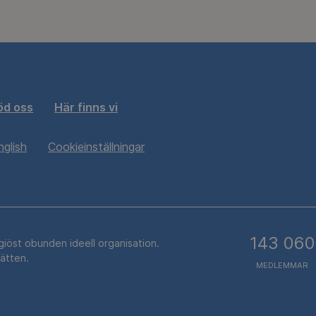
öd oss
Här finns vi
nglish
Cookieinställningar
143 060
igiöst obunden ideell organisation.
rätten.
MEDLEMMAR