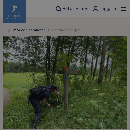
Hitta äventyr
Logga in
…
Våra verksamheter
Onsdagsgänget