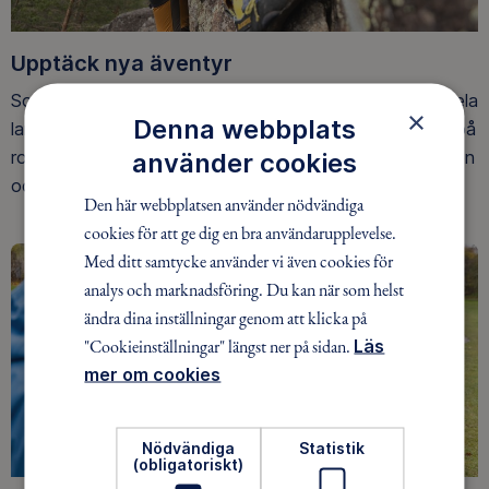
Upptäck nya äventyr
Som medlem har du tillgång till alla våra äventyr, över hela
×
Denna webbplats
landet. Våra ideella ledare guidar barn, unga och vuxna på
roliga och trygga äventyr i skogen, på vattnet, snön, isen
använder cookies
och på fjället.
Den här webbplatsen använder nödvändiga
cookies för att ge dig en bra användarupplevelse.
Med ditt samtycke använder vi även cookies för
analys och marknadsföring. Du kan när som helst
ändra dina inställningar genom att klicka på
"Cookieinställningar" längst ner på sidan.
Läs
mer om cookies
Nödvändiga
Statistik
(obligatoriskt)