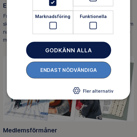
Ett friluftsliv för alla
Friluftsfrämjandet arbetar för att så många som möjligt
Marknadsföring
Funktionella
ska upptäcka den rörelseglädje och de hälsoeffekter som
naturen ger. Som medlem bidrar du också till vårt arbete
med att skydda allemansrätten.
GODKÄNN ALLA
ENDAST NÖDVÄNDIGA
Fler alternativ
Medlemsförmåner