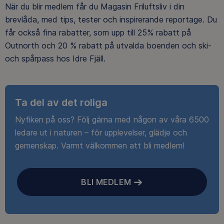
När du blir medlem får du Magasin Friluftsliv i din
brevlåda, med tips, tester och inspirerande reportage. Du
får också fina rabatter, som upp till 25% rabatt på
Outnorth och 20 % rabatt på utvalda boenden och ski-
och spårpass hos Idre Fjäll.
Ta del av det roliga
Nyfiken på oss? Följ gärna med någon av våra 6500
ledare ut i naturen – för upplevelser, glädje och
gemenskap. Varmt välkommen att bli medlem!
BLI MEDLEM