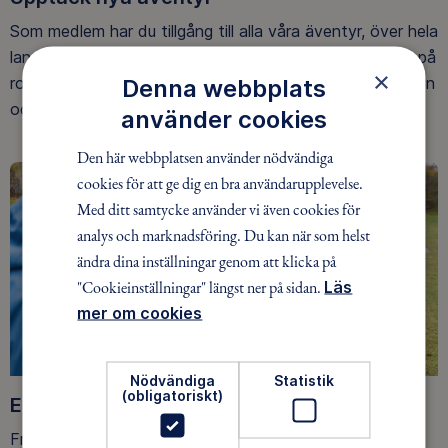
Som medlem har du tillgång till alla våra äventyr, över hela
landet. Våra ideella ledare guidar barn, unga och vuxna på
×
Denna webbplats
roliga och trygga äventyr i skogen, på vattnet, snön, isen
och på fjället.
använder cookies
Den här webbplatsen använder nödvändiga
cookies för att ge dig en bra användarupplevelse.
Med ditt samtycke använder vi även cookies för
analys och marknadsföring. Du kan när som helst
ändra dina inställningar genom att klicka på
"Cookieinställningar" längst ner på sidan.
Läs
mer om cookies
Nödvändiga
Statistik
(obligatoriskt)
Ett friluftsliv för alla
Friluftsfrämjandet arbetar för att så många som möjligt