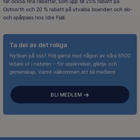
får också fina rabatter, som upp till 25% rabatt på
Outnorth och 20 % rabatt på utvalda boenden och ski-
och spårpass hos Idre Fjäll.
Ta del av det roliga
Nyfiken på oss? Följ gärna med någon av våra 6500
ledare ut i naturen – för upplevelser, glädje och
gemenskap. Varmt välkommen att bli medlem!
BLI MEDLEM