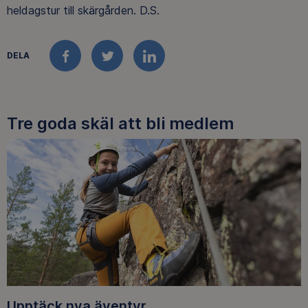
heldagstur till skärgården. D.S.
DELA
FACEBOOK
TWITTER
LINKEDIN
Tre goda skäl att bli medlem
Upptäck nya äventyr