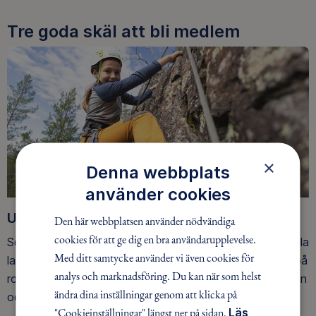
Tre goda skäl att bli medlem
×
Denna webbplats
använder cookies
Upptäck nya äventyr
Den här webbplatsen använder nödvändiga
cookies för att ge dig en bra användarupplevelse.
Som medlem har du tillgång till alla våra äventyr, över hela
Med ditt samtycke använder vi även cookies för
landet. Våra ideella ledare guidar barn, unga och vuxna på
analys och marknadsföring. Du kan när som helst
roliga och trygga äventyr i skogen, på vattnet, snön, isen
ändra dina inställningar genom att klicka på
och på fjället.
"Cookieinställningar" längst ner på sidan.
Läs