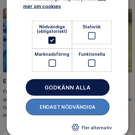
mer om cookies
Nödvändiga
Statistik
(obligatoriskt)
Marknadsföring
Funktionella
Ett friluftsliv för alla
GODKÄNN ALLA
Friluftsfrämjandet arbetar för att så många som möjligt
ska upptäcka den rörelseglädje och de hälsoeffekter som
ENDAST NÖDVÄNDIGA
naturen ger. Som medlem bidrar du också till vårt arbete
med att skydda allemansrätten.
Fler alternativ