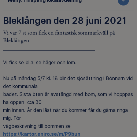
Meny:
Finspång lokalavdelning
Bleklången den 28 juni 2021
Vi var 7 st som fick en fantastisk sommarkväll på
Bleklången
Vi fick se bl.a. se häger och lom.
Nu på måndag 5/7 kl. 18 blir det sjösättning i Bönnern vid
det kommunala
badet. Sista bten är avstängd med bom, som vi hopppas
ha öppen c:a 30
min innan. År den låst när du kommer får du gärna ringa
mig. För
vägbeskrivning till bommen se
https://kartor.eniro.se/m/P9bun