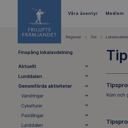
Våra äventyr
Medlem
Regioner
Öst
Lokalavdelni
Ti
Finspång lokalavdelning
Aktuellt
Lunddalen
Tipspr
Genomförda aktiviteter
Kom och g
Vandringar
Cykelturer
Paddlingar
Tipspr
Lunddalen