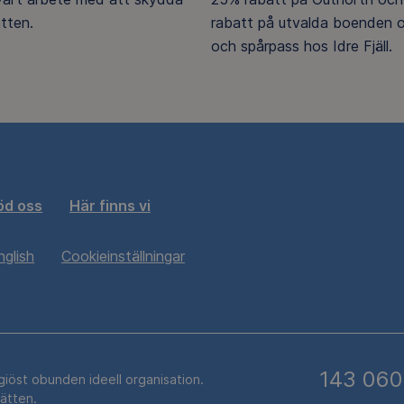
tten.
rabatt på utvalda boenden o
och spårpass hos Idre Fjäll.
öd oss
Här finns vi
nglish
Cookieinställningar
143 060
igiöst obunden ideell organisation.
rätten.