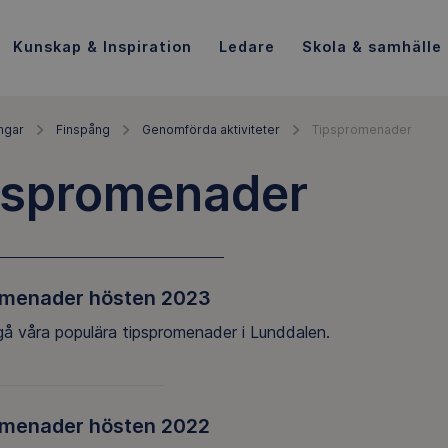
Kunskap & Inspiration
Ledare
Skola & samhälle
ngar
Finspång
Genomförda aktiviteter
Tipspromenader
pspromenader
omenader hösten 2023
å våra populära tipspromenader i Lunddalen.
omenader hösten 2022