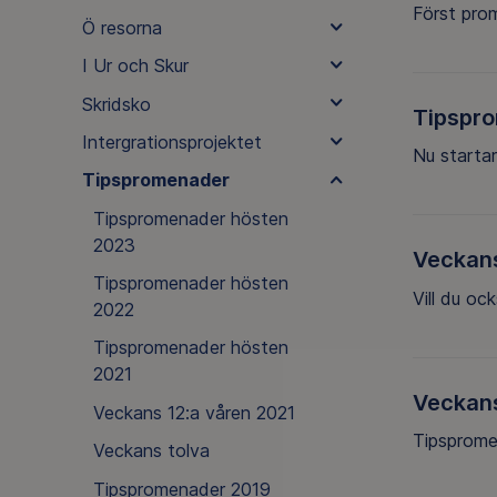
Först pro
Ö resorna
I Ur och Skur
Skridsko
Tipspr
Intergrationsprojektet
Nu startar
Tipspromenader
Tipspromenader hösten
2023
Veckans
Tipspromenader hösten
Vill du oc
2022
Tipspromenader hösten
2021
Veckans
Veckans 12:a våren 2021
Tipsprome
Veckans tolva
Tipspromenader 2019