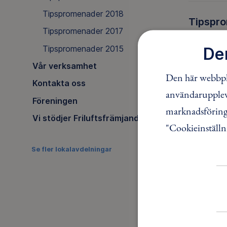
Tipspromenader 2018
Tipspr
Tipspromenader 2017
Välkomna t
Tipspromenader 2015
De
Vår verksamhet
Den här webbpla
Kontakta oss
Tipspr
användaruppleve
Föreningen
Välkomna t
marknadsföring.
Vi stödjer Friluftsfrämjandet
"Cookieinställn
Se fler lokalavdelningar
Tipspr
Följande t
Tipspr