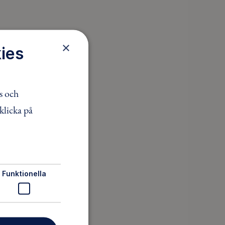
×
ies
s och
klicka på
Funktionella