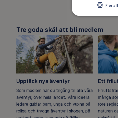
5 st tips
Fler al
Tre goda skäl att bli medlem
Upptäck nya äventyr
Ett frilu
Som medlem har du tillgång till alla våra
Friluftsfr
äventyr, över hela landet. Våra ideella
många som
ledare guidar barn, unga och vuxna på
rörelsegl
roliga och trygga äventyr i skogen, på
naturen g
vattnet, snön, isen och på fjället.
också till