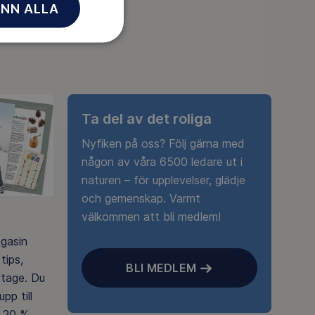
NN ALLA
Ta del av det roliga
Nyfiken på oss? Följ gärna med
någon av våra 6500 ledare ut i
naturen – för upplevelser, glädje
och gemenskap. Varmt
välkommen att bli medlem!
agasin
tips,
BLI MEDLEM
rtage. Du
pp till
 20 %