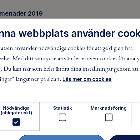
omenader 2019
ill sköna söndagsförmiddagar från 09:00 till 11:00
nna webbplats använder cook
tsen använder nödvändiga cookies för att ge dig en bra
omenader 2018
lse. Med ditt samtycke använder vi även cookies för analy
ill sköna söndagsförmiddagar från 09:00 till 11:00
 Du kan när som helst ändra dina inställningar genom att 
ingar" längst ner på sidan.
Läs mer om cookies
omenader 2017
ider gäller för tipspromenader i år
Nödvändiga
Statistik
Marknadsföring
(obligatoriskt)
omenader 2015