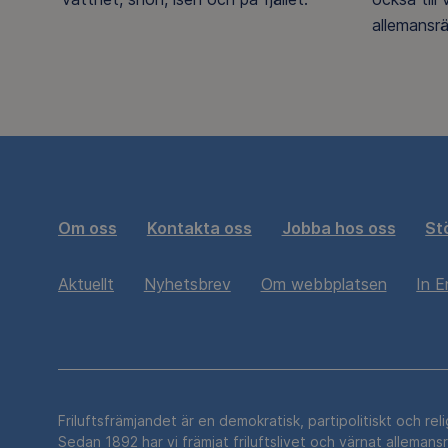
allemansrä
Om oss
Kontakta oss
Jobba hos oss
St
Aktuellt
Nyhetsbrev
Om webbplatsen
In E
Friluftsfrämjandet är en demokratisk, partipolitiskt och rel
Sedan 1892 har vi främjat friluftslivet och värnat allemans