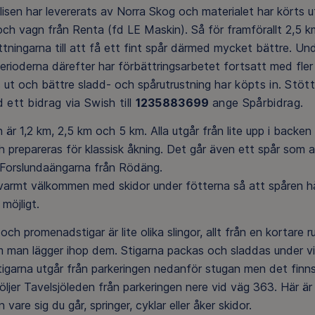
lisen har levererats av Norra Skog och materialet har körts 
 och vagn från Renta (fd LE Maskin). Så för framförallt 2,5 k
ttningarna till att få ett fint spår därmed mycket bättre. Un
rioderna därefter har förbättringsarbetet fortsatt med fler
 ut och bättre sladd- och spårutrustning
har
köpts in. Stöt
 ett bidrag via Swish till
1235883699
ange Spårbidrag.
 är 1,2 km, 2,5 km och 5 km. Alla utgår från lite upp i backe
 prepareras för klassisk åkning. Det går även ett spår som ans
 Forslundaängarna från Rödäng.
varmt välkommen med skidor under fötterna så att spåren hål
möjligt.
och promenadstigar är lite olika slingor, allt från en kortare ru
 man lägger ihop dem. Stigarna packas och sladdas under vi
tigarna utgår från parkeringen nedanför stugan men det finn
öljer Tavelsjöleden från parkeringen nere vid väg 363. Här är
vare sig du går, springer, cyklar eller åker skidor.