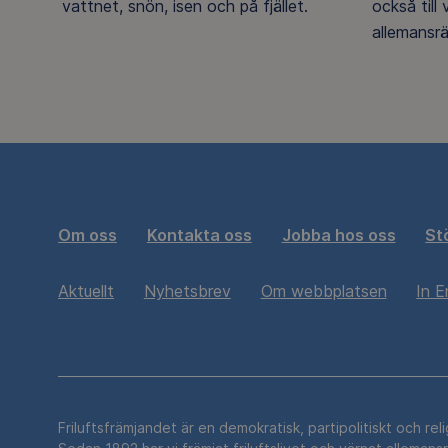
vattnet, snön, isen och på fjället.
också till
allemansrä
Om oss
Kontakta oss
Jobba hos oss
St
Aktuellt
Nyhetsbrev
Om webbplatsen
In E
Friluftsfrämjandet är en demokratisk, partipolitiskt och rel