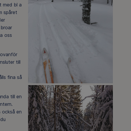
ut med bl a
m spåret
der
 broar
ta oss
n ovanför
luter till
ls fina så
nda till en
ntern.
s också en
 du