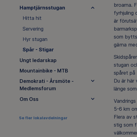
broarna. F
Hamptjärnsstugan
fyrhjuling
Hitta hit
är förutsä
Servering
barmarkspe
som bytts
Hyr stugan
gärna med
Spår - Stigar
Skidspåren
Ungt ledarskap
stugan och
Mountainbike - MTB
spåret på
Du är här 
Demokrati - Årsmöte -
Medlemsforum
länge som 
Om Oss
Vandrings 
5-6 km om
Flera av s
Se fler lokalavdelningar
stig som f
välkommen 