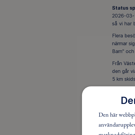
Status s
2026-03-1
så vi har
Flera bes
närmar sig
Barn" och 
Från Väste
den går vi
5 km skid
De
Den här webbpla
användaruppleve
marknadsföring.