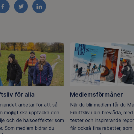
FACEBOOK
TWITTER
LINKEDIN
ftsliv för alla
Medlemsförmåner
ämjandet arbetar för att så
När du blir medlem får du M
 möjligt ska upptäcka den
Friluftsliv i din brevlåda, med 
ädje och de hälsoeffekter som
tester och inspirerande repo
er. Som medlem bidrar du
får också fina rabatter, som u