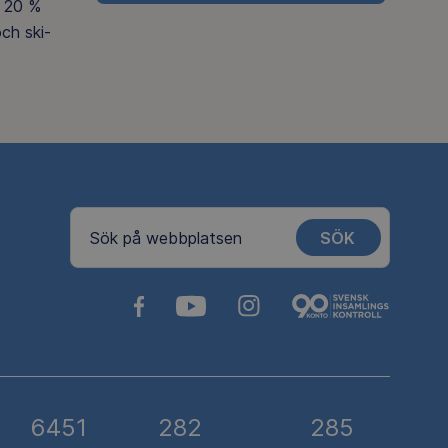
 20 %
ch ski-
SÖK
Sök på webbplatsen
6451
282
285