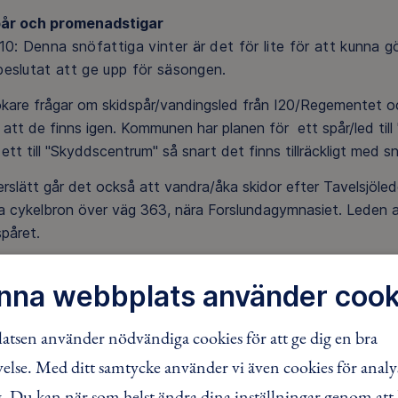
pår och promenadstigar
0: Denna snöfattiga vinter är det för lite för att kunna g
 beslutat att ge upp för säsongen.
ökare frågar om skidspår/vandingsled från I20/Regementet o
 att de finns igen. Kommunen har planen för ett spår/led till
ett till "Skyddscentrum" så snart det finns tillräckligt med s
rslätt går det också att vandra/åka skidor efter Tavelsjöle
a cykelbron över väg 363, nära Forslundagymnasiet. Leden ans
spåret.
nna webbplats använder cook
tsen använder nödvändiga cookies för att ge dig en bra
lse. Med ditt samtycke använder vi även cookies för analy
 Du kan när som helst ändra dina inställningar genom att 