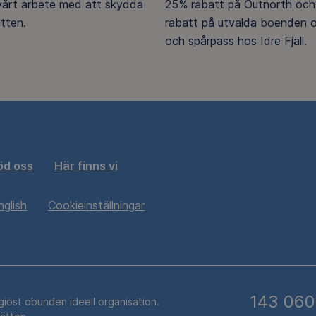
 vårt arbete med att skydda
25% rabatt på Outnorth och
tten.
rabatt på utvalda boenden o
och spårpass hos Idre Fjäll.
öd oss
Här finns vi
nglish
Cookieinställningar
143 060
igiöst obunden ideell organisation.