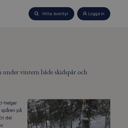
Hitta äventyr
Logga in
 under vintern både skidspår och
/-helger
 spåren på
En del
av