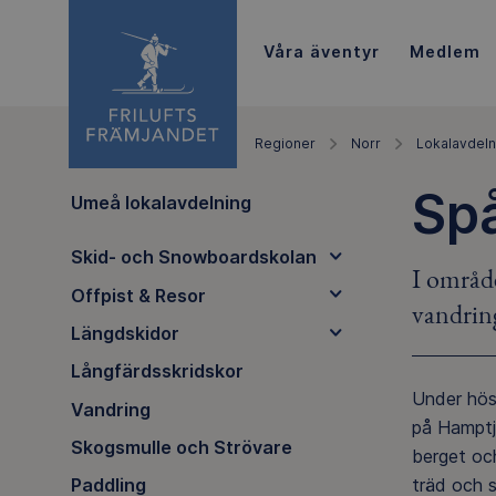
Våra äventyr
Medlem
Regioner
Norr
Lokalavdeln
Spå
Umeå lokalavdelning
Skid- och Snowboardskolan
I områd
Offpist & Resor
vandrin
Längdskidor
Långfärdsskridskor
Under hös
Vandring
på Hamptj
Skogsmulle och Strövare
berget och
träd och s
Paddling