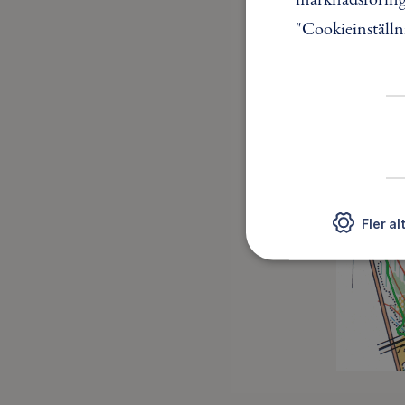
"Cookieinställn
Fler al