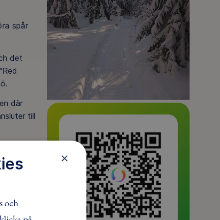
öra spår
ch det
 "Red
nö.
den där
luter till
×
ies
s och
klicka på