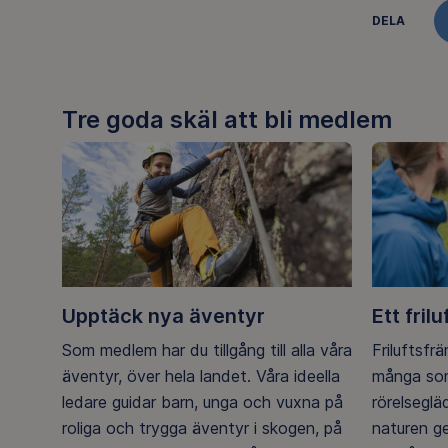
DELA
Tre goda skäl att bli medlem
Upptäck nya äventyr
Ett frilu
Som medlem har du tillgång till alla våra
Friluftsfr
äventyr, över hela landet. Våra ideella
många som
ledare guidar barn, unga och vuxna på
rörelsegl
roliga och trygga äventyr i skogen, på
naturen g