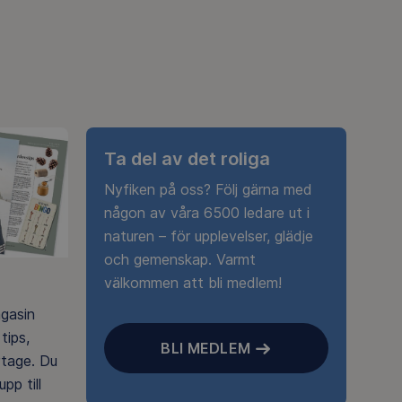
Ta del av det roliga
Nyfiken på oss? Följ gärna med
någon av våra 6500 ledare ut i
naturen – för upplevelser, glädje
och gemenskap. Varmt
välkommen att bli medlem!
agasin
tips,
BLI MEDLEM
rtage. Du
pp till