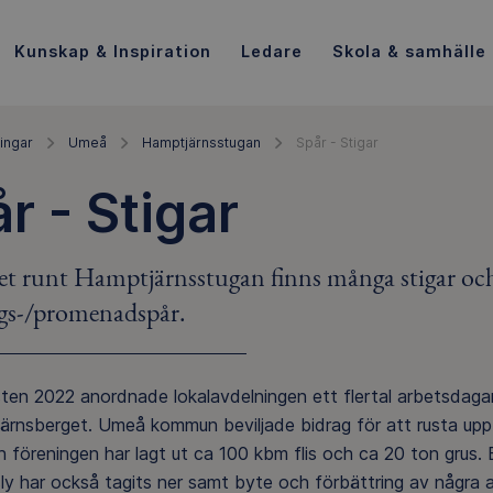
Kunskap & Inspiration
Ledare
Skola & samhälle
ingar
Umeå
Hamptjärnsstugan
Spår - Stigar
r - Stigar
et runt Hamptjärnsstugan finns många stigar och
gs-/promenadspår.
ten 2022 anordnade lokalavdelningen ett flertal arbetsdagar
ärnsberget. Umeå kommun beviljade bidrag för att rusta upp
 föreningen har lagt ut ca 100 kbm flis och ca 20 ton grus. 
ly har också tagits ner samt byte och förbättring av några 