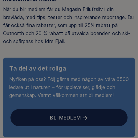
När du blir medlem får du Magasin Friluftsliv i din
brevlåda, med tips, tester och inspirerande reportage. Du
får också fina rabatter, som upp till 25% rabatt på
Outnorth och 20 % rabatt på utvalda boenden och ski-
och spårpass hos Idre Fjäll.
Ta del av det roliga
Nyfiken på oss? Följ gärna med någon av våra 6500
ledare ut i naturen – för upplevelser, glädje och
gemenskap. Varmt välkommen att bli medlem!
BLI MEDLEM