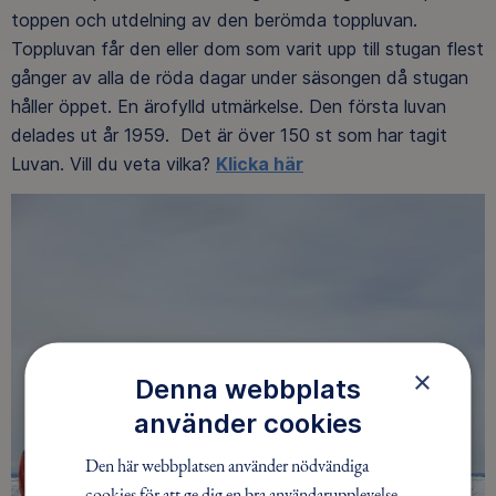
toppen och utdelning av den berömda toppluvan.
Toppluvan får den eller dom som varit upp till stugan flest
gånger av alla de röda dagar under säsongen då stugan
håller öppet. En ärofylld utmärkelse. Den första luvan
delades ut år 1959. Det är över 150 st som har tagit
Luvan. Vill du veta vilka?
Klicka här
×
Denna webbplats
använder cookies
Den här webbplatsen använder nödvändiga
cookies för att ge dig en bra användarupplevelse.