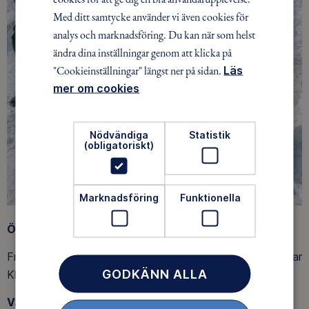
Med ditt samtycke använder vi även cookies för
analys och marknadsföring. Du kan när som helst
ändra dina inställningar genom att klicka på
"Cookieinställningar" längst ner på sidan.
Läs
mer om cookies
Nödvändiga
Statistik
(obligatoriskt)
Marknadsföring
Funktionella
Öpp
et
Från november till 1:a maj är stugan öppen alla röda dagar
GODKÄNN ALLA
Kl. 10.00 – 14.00.
Värmestugan alltid öppen