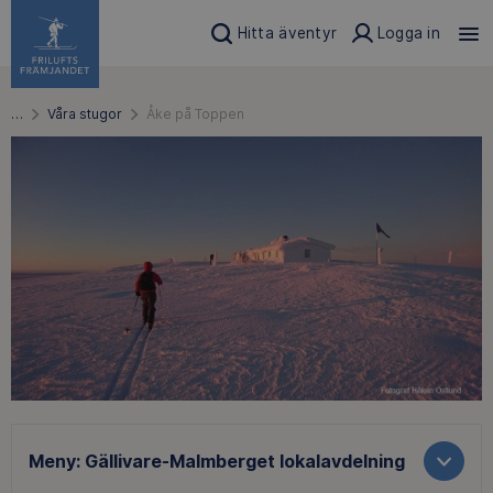
Hitta äventyr
Logga in
…
Våra stugor
Åke på Toppen
Meny:
Gällivare-Malmberget lokalavdelning