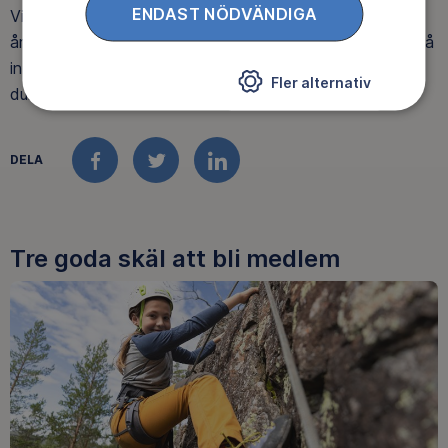
ENDAST NÖDVÄNDIGA
Vid toppstugan finns en liten värmestuga som är olåst
året runt, där finns ved till kaminen. Så det är bara att gå
in och vila och värma sig. Att ha med sig fika är inte så
Fler alternativ
dumt.
DELA
FACEBOOK
TWITTER
LINKEDIN
Tre goda skäl att bli medlem