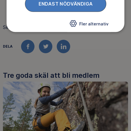
ENDAST NÖDVÄNDIGA
Kansliet prel. stängt mellan jul och nyår
Toppstugan/Åke-på-toppen öppet alla röda dagar
Fler alternativ
Senast uppdaterat 2026-06-10
DELA
FACEBOOK
TWITTER
LINKEDIN
Tre goda skäl att bli medlem