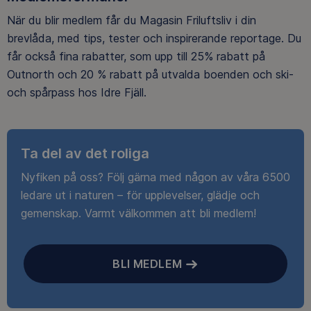
När du blir medlem får du Magasin Friluftsliv i din
brevlåda, med tips, tester och inspirerande reportage. Du
får också fina rabatter, som upp till 25% rabatt på
Outnorth och 20 % rabatt på utvalda boenden och ski-
och spårpass hos Idre Fjäll.
Ta del av det roliga
Nyfiken på oss? Följ gärna med någon av våra 6500
ledare ut i naturen – för upplevelser, glädje och
gemenskap. Varmt välkommen att bli medlem!
BLI MEDLEM