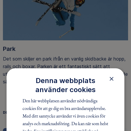
Park
Det som skiljer en park ifrån en vanlig skidbacke är hopp,
rails och boxar. Parken är ett fantastiskt sätt att
utveckla din skidåkning på ett mer lekfullt och utmanande
×
Denna webbplats
sätt tillsammans med andra.
använder cookies
Den här webbplatsen använder nödvändiga
cookies för att ge dig en bra användarupplevelse.
DELA
Med ditt samtycke använder vi även cookies för
FACEBOOK
TWITTER
LINKEDIN
analys och marknadsföring. Du kan när som helst
ändra dina inställningar genom att klicka på