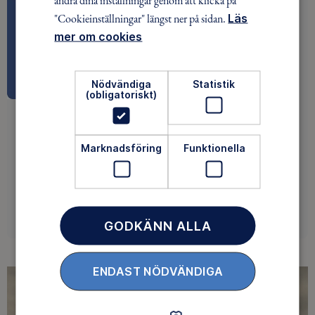
"Cookieinställningar" längst ner på sidan.
Läs
mer om cookies
Nödvändiga
Statistik
(obligatoriskt)
Gilla och följ Stockholms skid- och
snowboardskola på Facebook
Marknadsföring
Funktionella
GODKÄNN ALLA
ENDAST NÖDVÄNDIGA