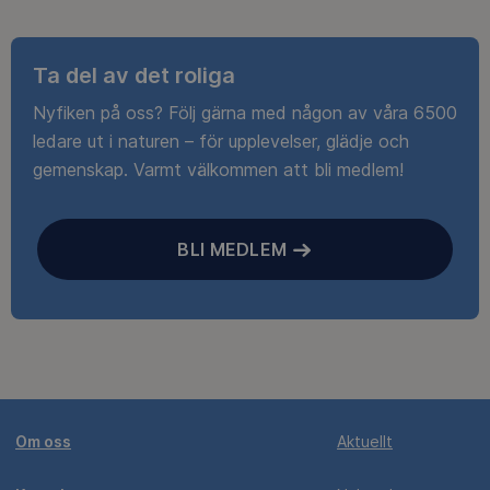
Ta del av det roliga
Nyfiken på oss? Följ gärna med någon av våra 6500
ledare ut i naturen – för upplevelser, glädje och
gemenskap. Varmt välkommen att bli medlem!
BLI MEDLEM
Om oss
Aktuellt