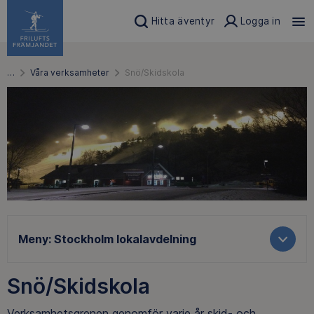
Hitta äventyr
Logga in
…
Våra verksamheter
Snö/Skidskola
Meny:
Stockholm lokalavdelning
Snö/Skidskola
Verksamhetsgrenen genomför varje år skid- och