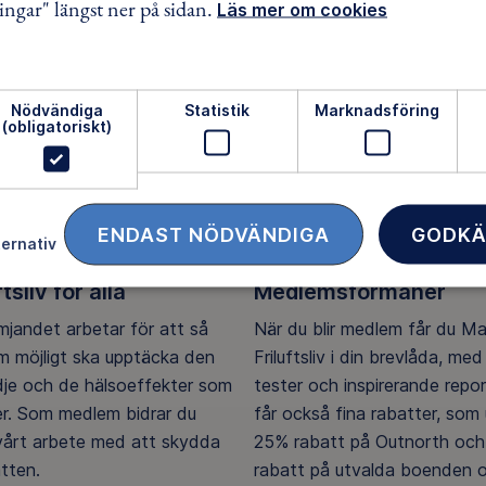
ingar" längst ner på sidan.
Läs mer om cookies
Nödvändiga
Statistik
Marknadsföring
(obligatoriskt)
ENDAST NÖDVÄNDIGA
GODKÄ
ternativ
ftsliv för alla
Medlemsförmåner
ämjandet arbetar för att så
När du blir medlem får du M
 möjligt ska upptäcka den
Friluftsliv i din brevlåda, med 
ädje och de hälsoeffekter som
tester och inspirerande repo
er. Som medlem bidrar du
får också fina rabatter, som u
 vårt arbete med att skydda
25% rabatt på Outnorth och
tten.
rabatt på utvalda boenden o