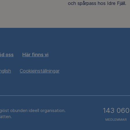
och spårpass hos Idre Fjäll.
öd oss
Här finns vi
nglish
Cookieinställningar
143 060
igiöst obunden ideell organisation.
rätten.
MEDLEMMAR