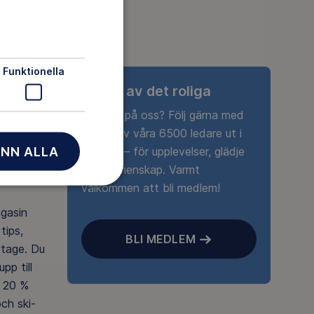
Funktionella
Ta del av det roliga
Nyfiken på oss? Följ gärna med
någon av våra 6500 ledare ut i
NN ALLA
naturen – för upplevelser, glädje
och gemenskap. Varmt
välkommen att bli medlem!
agasin
tips,
BLI MEDLEM
rtage. Du
pp till
 20 %
ch ski-