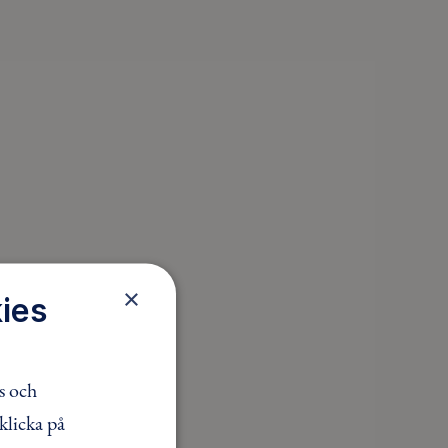
×
ies
s och
klicka på