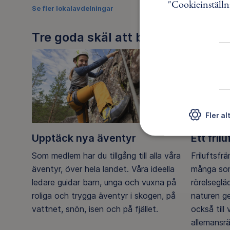
"Cookieinställn
Se fler lokalavdelningar
Tre goda skäl att bli medlem
Fler al
Upptäck nya äventyr
Ett frilu
Som medlem har du tillgång till alla våra
Friluftsfr
äventyr, över hela landet. Våra ideella
många som
ledare guidar barn, unga och vuxna på
rörelsegl
roliga och trygga äventyr i skogen, på
naturen g
vattnet, snön, isen och på fjället.
också till
allemansrä