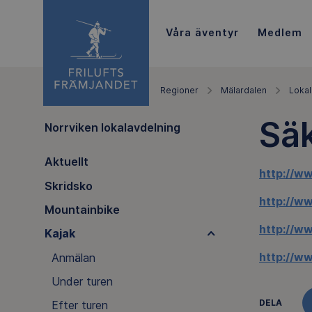
Våra äventyr
Medlem
Regioner
Mälardalen
Lokal
Sä
Norrviken lokalavdelning
Aktuellt
http://ww
Skridsko
http://w
Mountainbike
http://w
Kajak
http://w
Anmälan
Under turen
DELA
Efter turen