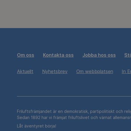
Om oss
Kontakta oss
Jobba hos oss
St
Aktuellt
Nyhetsbrev
Om webbplatsen
In E
Friluftsfrämjandet är en demokratisk, partipolitiskt och rel
Sedan 1892 har vi främjat friluftslivet och värnat allemans
Låt äventyret börja!