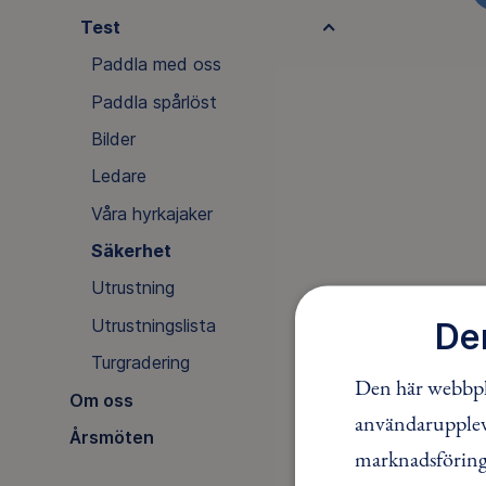
Test
Paddla med oss
Paddla spårlöst
Bilder
Ledare
Våra hyrkajaker
Säkerhet
Utrustning
Utrustningslista
De
Turgradering
Den här webbpla
Om oss
användaruppleve
Årsmöten
marknadsföring.