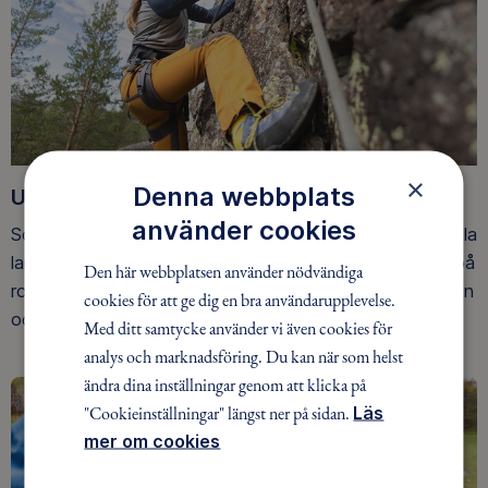
×
Denna webbplats
Upptäck nya äventyr
använder cookies
Som medlem har du tillgång till alla våra äventyr, över hela
landet. Våra ideella ledare guidar barn, unga och vuxna på
Den här webbplatsen använder nödvändiga
roliga och trygga äventyr i skogen, på vattnet, snön, isen
cookies för att ge dig en bra användarupplevelse.
och på fjället.
Med ditt samtycke använder vi även cookies för
analys och marknadsföring. Du kan när som helst
ändra dina inställningar genom att klicka på
"Cookieinställningar" längst ner på sidan.
Läs
mer om cookies