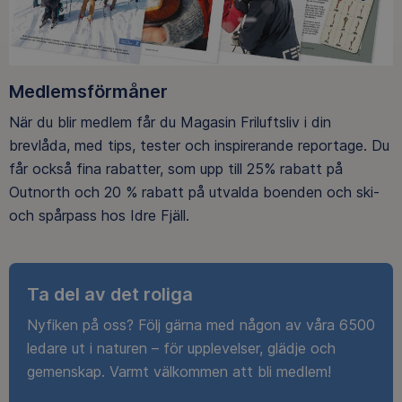
Medlemsförmåner
När du blir medlem får du Magasin Friluftsliv i din
brevlåda, med tips, tester och inspirerande reportage. Du
får också fina rabatter, som upp till 25% rabatt på
Outnorth och 20 % rabatt på utvalda boenden och ski-
och spårpass hos Idre Fjäll.
Ta del av det roliga
Nyfiken på oss? Följ gärna med någon av våra 6500
ledare ut i naturen – för upplevelser, glädje och
gemenskap. Varmt välkommen att bli medlem!