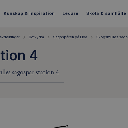
Kunskap & Inspiration
Ledare
Skola & samhälle
avdelningar
Botkyrka
Sagospåren på Lida
Skogsmulles sago
tion 4
les sagospår station 4