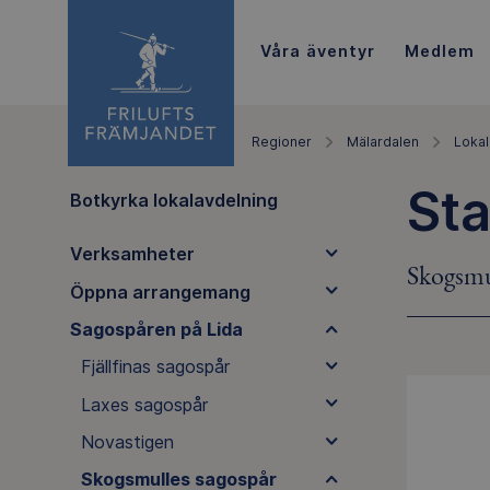
Våra äventyr
Medlem
Regioner
Mälardalen
Lokal
Sta
Botkyrka lokalavdelning
Verksamheter
Skogsmul
Öppna arrangemang
Sagospåren på Lida
Fjällfinas sagospår
Laxes sagospår
Novastigen
Skogsmulles sagospår