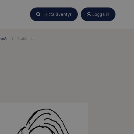
Hitta äventyr
Logga in
spår
Station 4