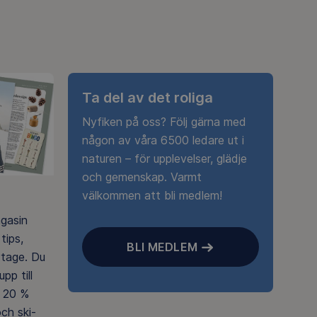
Ta del av det roliga
Nyfiken på oss? Följ gärna med
någon av våra 6500 ledare ut i
naturen – för upplevelser, glädje
och gemenskap. Varmt
välkommen att bli medlem!
agasin
tips,
BLI MEDLEM
rtage. Du
pp till
 20 %
ch ski-