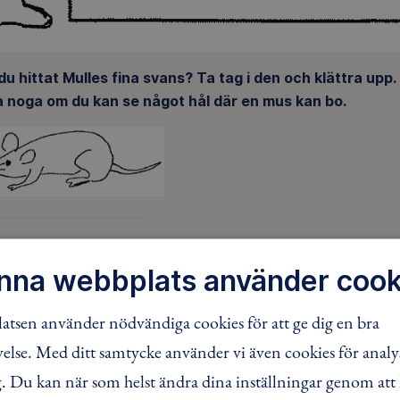
du hittat Mulles fina svans? Ta tag i den och klättra upp.
a noga om du kan se något hål där en mus kan bo.
n 4 teckenspråkstolkad
nna webbplats använder cook
tsen använder nödvändiga cookies för att ge dig en bra
lse. Med ditt samtycke använder vi även cookies för analy
 Du kan när som helst ändra dina inställningar genom att 