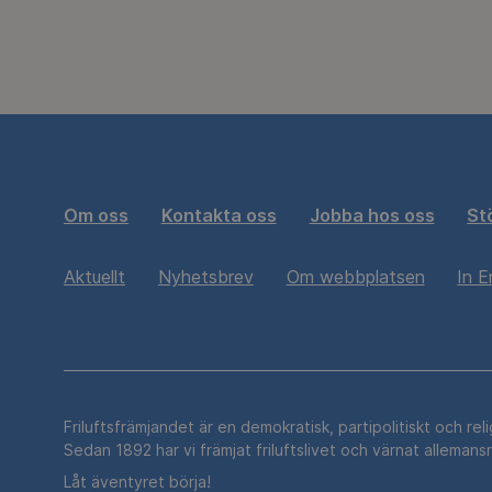
Om oss
Kontakta oss
Jobba hos oss
St
Aktuellt
Nyhetsbrev
Om webbplatsen
In E
Friluftsfrämjandet är en demokratisk, partipolitiskt och rel
Sedan 1892 har vi främjat friluftslivet och värnat allemans
Låt äventyret börja!