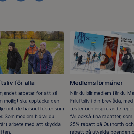
ftsliv för alla
Medlemsförmåner
ämjandet arbetar för att så
När du blir medlem får du M
 möjligt ska upptäcka den
Friluftsliv i din brevlåda, med 
ädje och de hälsoeffekter som
tester och inspirerande repo
er. Som medlem bidrar du
får också fina rabatter, som u
 vårt arbete med att skydda
25% rabatt på Outnorth och
tten.
rabatt på utvalda boenden o