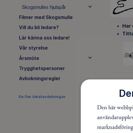
Skogsmulles hjulspår
Filmer med Skogsmulle
Har 
Vill du bli ledare?
Titt
Lär känna oss ledare!
Vår styrelse
Årsmöte
Trygghetspersoner
Avbokningsregler
Statio
De
Se fler lokalavdelningar
Den här webbpla
användaruppleve
marknadsföring.