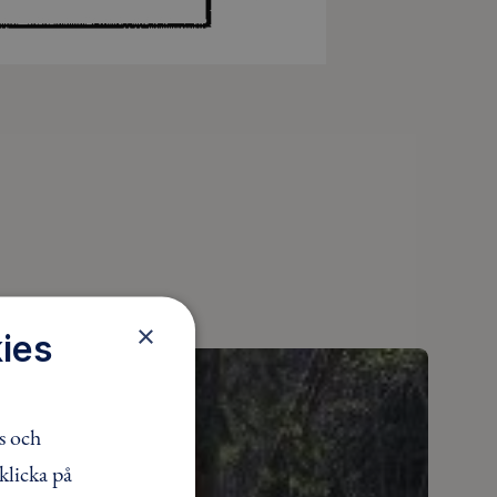
×
ies
s och
klicka på