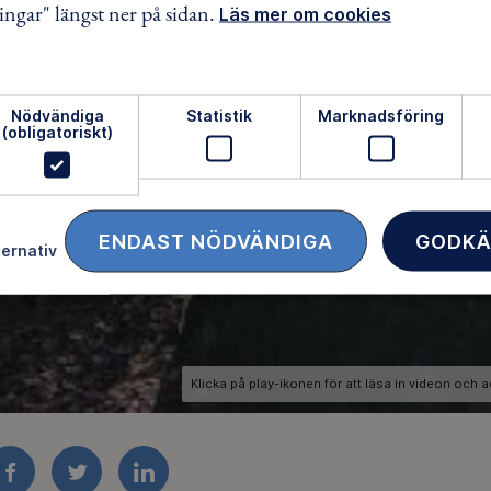
ingar" längst ner på sidan.
Läs mer om cookies
Nödvändiga
Statistik
Marknadsföring
(obligatoriskt)
ENDAST NÖDVÄNDIGA
GODKÄ
ternativ
FACEBOOK
TWITTER
LINKEDIN