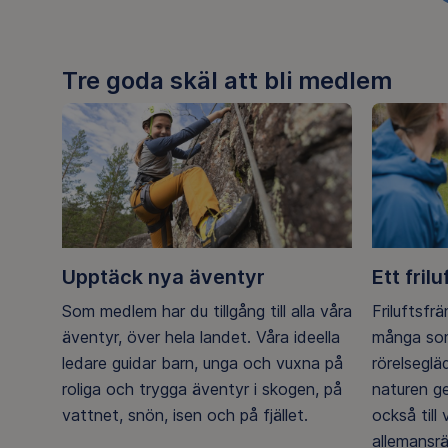
Tre goda skäl att bli medlem
Upptäck nya äventyr
Ett frilu
Som medlem har du tillgång till alla våra
Friluftsfr
äventyr, över hela landet. Våra ideella
många som
ledare guidar barn, unga och vuxna på
rörelsegl
roliga och trygga äventyr i skogen, på
naturen g
vattnet, snön, isen och på fjället.
också till
allemansrä