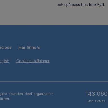
och spårpass hos Idre Fjäll.
öd oss
Här finns vi
nglish
Cookieinställningar
143 060
igiöst obunden ideell organisation.
rätten.
MEDLEMMAR