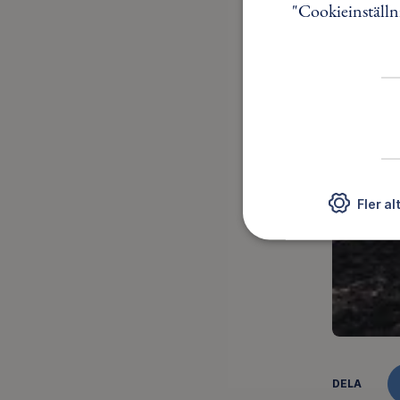
"Cookieinställn
Fler al
DELA