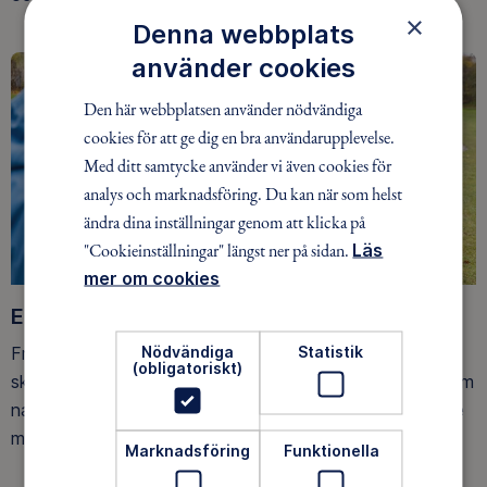
×
Denna webbplats
använder cookies
Den här webbplatsen använder nödvändiga
cookies för att ge dig en bra användarupplevelse.
Med ditt samtycke använder vi även cookies för
analys och marknadsföring. Du kan när som helst
ändra dina inställningar genom att klicka på
"Cookieinställningar" längst ner på sidan.
Läs
mer om cookies
Ett friluftsliv för alla
Nödvändiga
Statistik
Friluftsfrämjandet arbetar för att så många som möjligt
(obligatoriskt)
ska upptäcka den rörelseglädje och de hälsoeffekter som
naturen ger. Som medlem bidrar du också till vårt arbete
med att skydda allemansrätten.
Marknadsföring
Funktionella