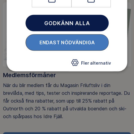
GODKÄNN ALLA
ENDAST NÖDVÄNDIGA
Fler alternativ
Medlemsförmåner
När du blir medlem får du Magasin Friluftsliv i din
brevlåda, med tips, tester och inspirerande reportage. Du
får också fina rabatter, som upp till 25% rabatt på
Outnorth och 20 % rabatt på utvalda boenden och ski-
och spårpass hos Idre Fjäll.