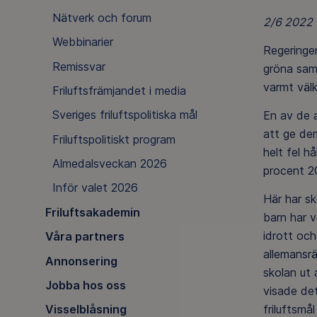
Nätverk och forum
2/6 2022
Webbinarier
Regeringen
Remissvar
gröna samh
varmt välk
Friluftsfrämjandet i media
Sveriges friluftspolitiska mål
En av de a
att ge dem
Friluftspolitiskt program
helt fel h
Almedalsveckan 2026
procent 20
Inför valet 2026
Här har sk
Friluftsakademin
barn har v
idrott och
Våra partners
allemansrä
Annonsering
skolan ut
Jobba hos oss
visade det
friluftsmå
Visselblåsning