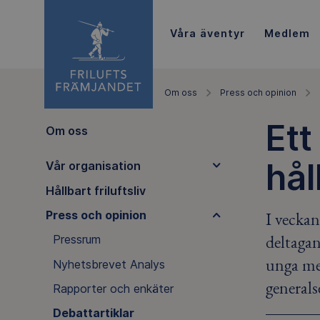
Våra äventyr
Medlem
Om oss
Press och opinion
Ett
Om oss
hål
Vår organisation
Hållbart friluftsliv
I veckan
Press och opinion
deltagan
Pressrum
unga mer
Nyhetsbrevet Analys
generals
Rapporter och enkäter
Debattartiklar