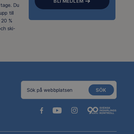
BLI MEDLEM
rtage. Du
pp till
 20 %
ch ski-
SÖK
Sök på webbplatsen