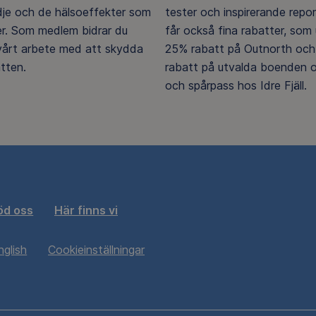
ädje och de hälsoeffekter som
tester och inspirerande repo
er. Som medlem bidrar du
får också fina rabatter, som u
 vårt arbete med att skydda
25% rabatt på Outnorth och
tten.
rabatt på utvalda boenden o
och spårpass hos Idre Fjäll.
öd oss
Här finns vi
nglish
Cookieinställningar