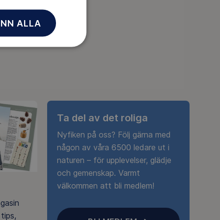
NN ALLA
Ta del av det roliga
Nyfiken på oss? Följ gärna med
någon av våra 6500 ledare ut i
naturen – för upplevelser, glädje
och gemenskap. Varmt
välkommen att bli medlem!
agasin
tips,