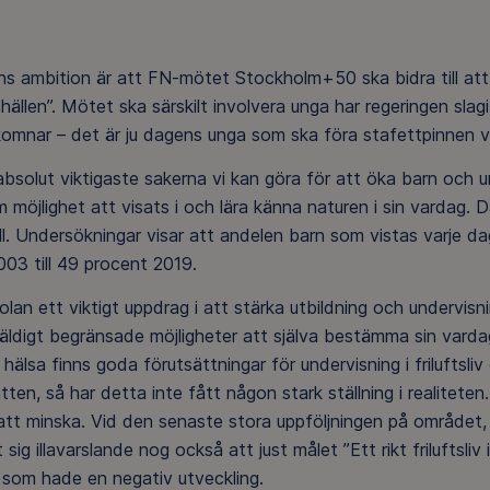
s ambition är att FN-mötet Stockholm+50 ska bidra till att 
ällen”. Mötet ska särskilt involvera unga har regeringen slag
omnar – det är ju dagens unga som ska föra stafettpinnen vi
bsolut viktigaste sakerna vi kan göra för att öka barn och u
 möjlighet att visats i och lära känna naturen i sin vardag. 
åll. Undersökningar visar att andelen barn som vistas varje da
03 till 49 procent 2019.
olan ett viktigt uppdrag i att stärka utbildning och undervisni
äldigt begränsade möjligheter att själva bestämma sin vardag
 hälsa finns goda förutsättningar för undervisning i friluftsl
tten, så har detta inte fått någon stark ställning i realiteten. 
 att minska. Vid den senaste stora uppföljningen på område
 sig illavarslande nog också att just målet ”Ett rikt friluftsli
l som hade en negativ utveckling.