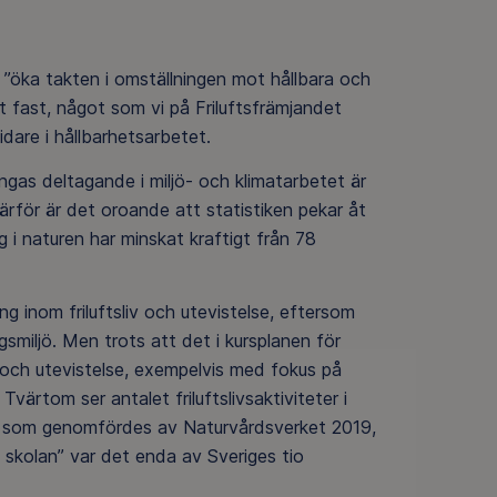
”öka takten i omställningen mot hållbara och
it fast, något som vi på Friluftsfrämjandet
dare i hållbarhetsarbetet.
ngas deltagande i miljö- och klimatarbetet är
Därför är det oroande att statistiken pekar åt
g i naturen har minskat kraftigt från 78
ng inom friluftsliv och utevistelse, eftersom
smiljö. Men trots att det i kursplanen för
iv och utevistelse, exempelvis med fokus på
Tvärtom ser antalet friluftslivsaktiviteter i
t, som genomfördes av Naturvårdsverket 2019,
v i skolan” var det enda av Sveriges tio