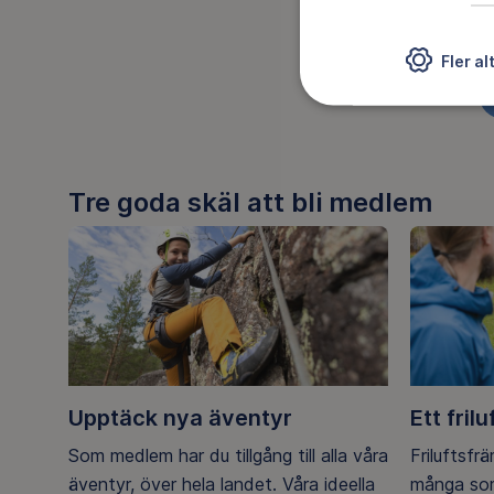
Kristina 
Fler al
DELA
Tre goda skäl att bli medlem
Upptäck nya äventyr
Ett frilu
Som medlem har du tillgång till alla våra
Friluftsfr
äventyr, över hela landet. Våra ideella
många som