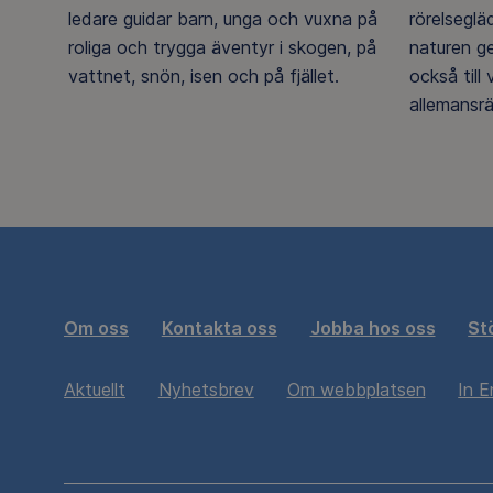
ledare guidar barn, unga och vuxna på
rörelsegl
roliga och trygga äventyr i skogen, på
naturen g
vattnet, snön, isen och på fjället.
också till
allemansrä
Om oss
Kontakta oss
Jobba hos oss
St
Aktuellt
Nyhetsbrev
Om webbplatsen
In E