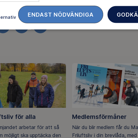
Ljungros
, generalsekreterare Friluftsfrämjandet
ENDAST NÖDVÄNDIGA
GODKÄ
ternativ
FACEBOOK
TWITTER
LINKEDIN
ftsliv för alla
Medlemsförmåner
ämjandet arbetar för att så
När du blir medlem får du M
 möjligt ska upptäcka den
Friluftsliv i din brevlåda, med 