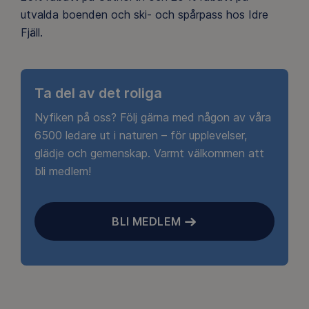
utvalda boenden och ski- och spårpass hos Idre
Fjäll.
Ta del av det roliga
Nyfiken på oss? Följ gärna med någon av våra
6500 ledare ut i naturen – för upplevelser,
glädje och gemenskap. Varmt välkommen att
bli medlem!
BLI MEDLEM