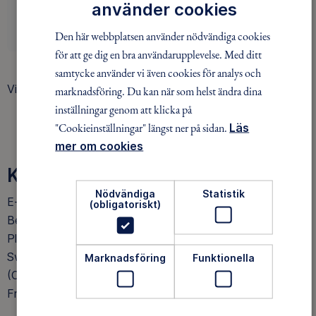
använder cookies
ENGAGERA DIG
Den här webbplatsen använder nödvändiga cookies
för att ge dig en bra användarupplevelse. Med ditt
samtycke använder vi även cookies för analys och
Visar
3 av 3
äventyr
Hittar du inte det du söker?
marknadsföring. Du kan när som helst ändra dina
Gör en
inställningar genom att klicka på
AVANCERAD SÖKNING
"Cookieinställningar" längst ner på sidan.
Läs
mer om cookies
KONTAKT
Nödvändiga
Statistik
E-post: knivsta@friluftsframjandet.se
(obligatoriskt)
Betalning för aktiviteter och hyror:
Plusgiro: 210053-5 (används ej för medlemsavgifter)
Swish: 123 570 35 17
Marknadsföring
Funktionella
(Obs! Medlemsavgifter betalas centralt till
Friluftsfrämjandets riksorganisation.)