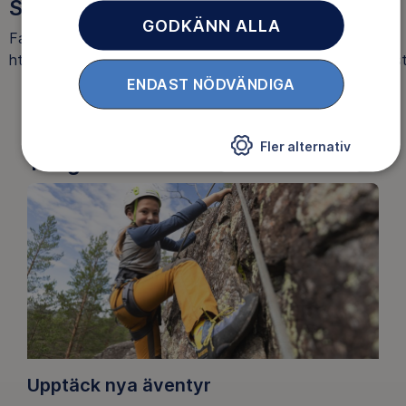
SOCIALA MEDIER
GODKÄNN ALLA
Facebook "Friluftsfrämjandet Knivsta" (nedan länk till
https://www.facebook.com/groups/friluftsframjandetknivs
ENDAST NÖDVÄNDIGA
Facebook
Fler alternativ
Tre goda skäl att bli medlem
Knivsta
lokalavdelning
Upptäck nya äventyr