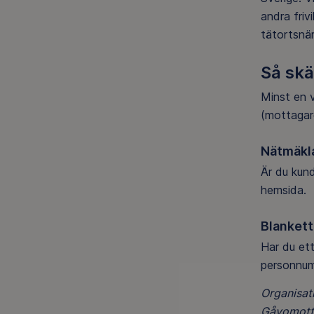
andra friv
tätortsnär
Så skä
Minst en v
(mottagar
Nätmäkl
Är du kund
hemsida.
Blankett
Har du et
personnum
Organisa
Gåvomotta