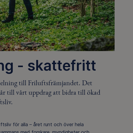
g - skattefritt
lning till Friluftsfrämjandet. Det
 till vårt uppdrag att bidra till ökad
sliv.
tsliv för alla – året runt och över hela
 tillsammans med forskare, myndigheter och