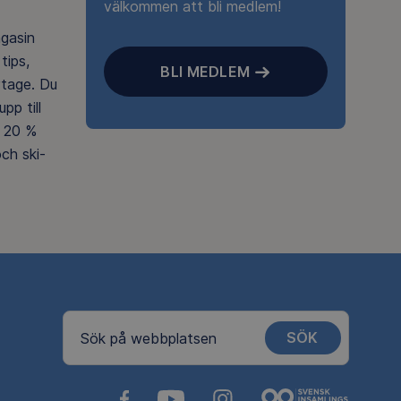
välkommen att bli medlem!
agasin
tips,
BLI MEDLEM
rtage. Du
pp till
 20 %
ch ski-
SÖK
Sök på webbplatsen