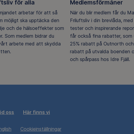
ftsliv för alla
Medlemsförmåner
ämjandet arbetar för att så
När du blir medlem får du M
 möjligt ska upptäcka den
Friluftsliv i din brevlåda, med 
ädje och de hälsoeffekter som
tester och inspirerande repo
er. Som medlem bidrar du
får också fina rabatter, som u
 vårt arbete med att skydda
25% rabatt på Outnorth och
tten.
rabatt på utvalda boenden o
och spårpass hos Idre Fjäll.
öd oss
Här finns vi
nglish
Cookieinställningar