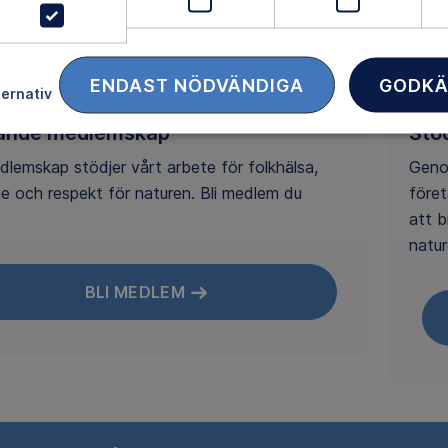
sätt att stödja
ENDAST NÖDVÄNDIGA
GODKÄ
ternativ
jande medlemskap
Stö
dlemskap stödjer vårt arbete för folkhälsa,
Geno
dje och respekt för naturen. Bli medlem du
föret
att b
natur
BLI MEDLEM