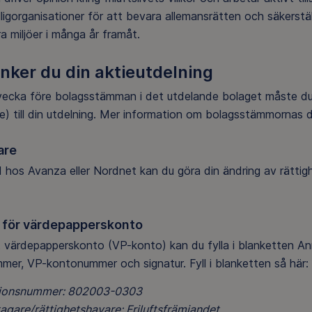
illigorganisationer för att bevara allemansrätten och säkerställ
a miljöer i många år framåt.
nker du din aktieutdelning
ecka före bolagsstämman i det utdelande bolaget måste du gö
e) till din utdelning. Mer information om bolagsstämmornas
are
 hos Avanza eller Nordnet kan du göra din ändring av rättig
 för värdepapperskonto
t värdepapperskonto (VP-konto) kan du fylla i blanketten 
mer, VP-kontonummer och signatur. Fyll i blanketten så här:
tionsnummer: 802003-0303
gare/rättighetshavare: Friluftsfrämjandet