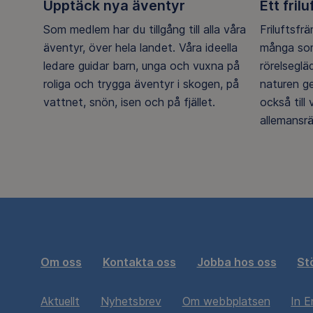
Upptäck nya äventyr
Ett frilu
Som medlem har du tillgång till alla våra
Friluftsfr
äventyr, över hela landet. Våra ideella
många som
ledare guidar barn, unga och vuxna på
rörelsegl
roliga och trygga äventyr i skogen, på
naturen g
vattnet, snön, isen och på fjället.
också till
allemansrä
Om oss
Kontakta oss
Jobba hos oss
St
Aktuellt
Nyhetsbrev
Om webbplatsen
In E