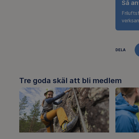
Så an
Friluft
verksa
DELA
Tre goda skäl att bli medlem