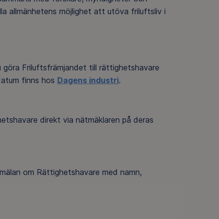
a allmänhetens möjlighet att utöva friluftsliv i
ra Friluftsfrämjandet till rättighetshavare
 datum finns hos
Dagens industri
.
hetshavare direkt via nätmäklaren på deras
Anmälan om Rättighetshavare med namn,