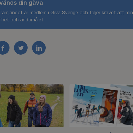
vänds din gåva
sfrämjandet är medlem i Giva Sverige och följer kravet att min
mhet och ändamålet.
FACEBOOK
TWITTER
LINKEDIN