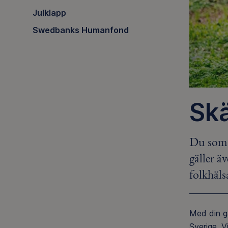
Julklapp
Swedbanks Humanfond
Skä
Du som ä
gäller ä
folkhäls
Med din 
Sverige.
Vi