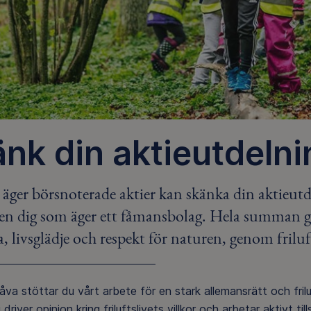
nk din aktieutdelnin
ger börsnoterade aktier kan skänka din aktieutde
ven dig som äger ett fåmansbolag. Hela summan går
a, livsglädje och respekt för naturen, genom friluft
gåva
stöttar du vårt arbete för en stark allemansrätt och friluf
 driver opinion kring friluftslivets villkor och arbetar aktivt