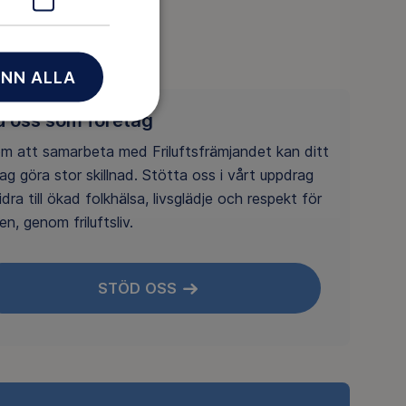
NN ALLA
d oss som företag
m att samarbeta med Friluftsfrämjandet kan ditt
ag göra stor skillnad. Stötta oss i vårt uppdrag
idra till ökad folkhälsa, livsglädje och respekt för
en, genom friluftsliv.
STÖD OSS