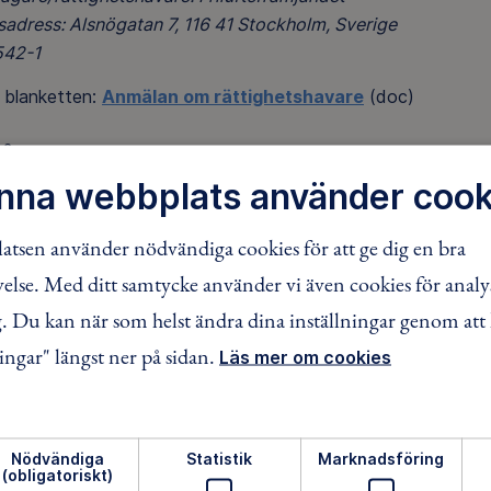
sadress: Alsnögatan 7, 116 41 Stockholm, Sverige
542-1
 blanketten:
Anmälan om rättighetshavare
(doc)
gåvan
nna webbplats använder cook
ämjandet är medlem i branschorganisationen FRII som har sa
ning på sajten
Aktiegåvan
tsen använder nödvändiga cookies för att ge dig en bra
 om att skänka aktieutdelning
lse. Med ditt samtycke använder vi även cookies för analy
 Du kan när som helst ändra dina inställningar genom att 
 frågor eller funderingar är du välkommen att kontakta Ande
mejl till oss och berätta om ditt bidrag!
ingar" längst ner på sidan.
Läs mer om cookies
Peo Knutson
Ekonomichef
peo.knutson@friluftsframjandet.se
Nödvändiga
Statistik
Marknadsföring
(obligatoriskt)