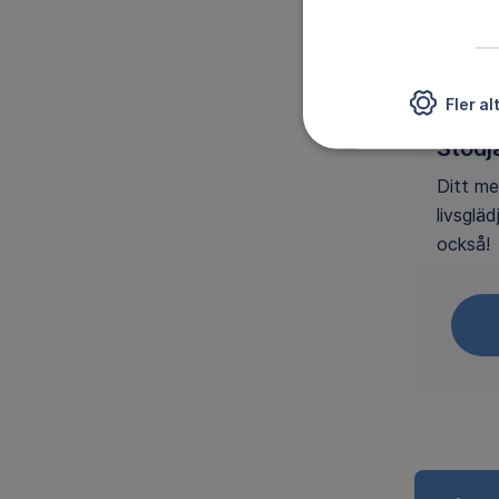
Andra 
Fler al
Stöd
Ditt me
livsglä
också!