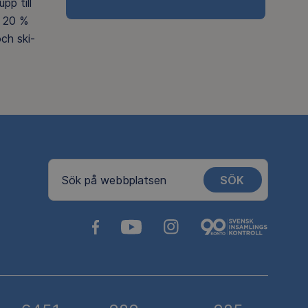
pp till
 20 %
ch ski-
SÖK
Sök på webbplatsen