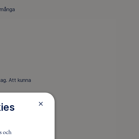
t många
dag. Att kunna
×
ies
s och