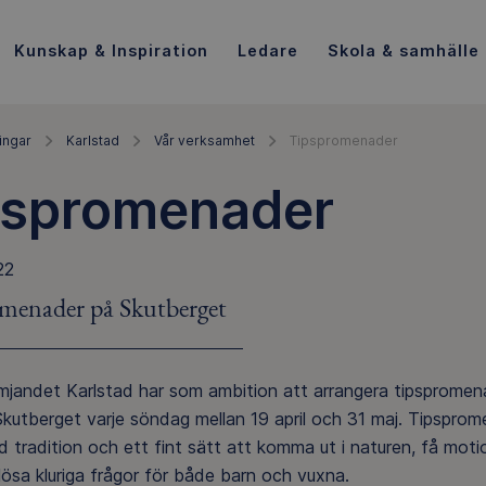
Kunskap & Inspiration
Ledare
Skola & samhälle
ingar
Karlstad
Vår verksamhet
Tipspromenader
pspromenader
22
menader på Skutberget
ämjandet Karlstad har som ambition att arrangera tipspromen
Skutberget varje söndag mellan 19 april och 31 maj. Tipspro
 tradition och ett fint sätt att komma ut i naturen, få mot
lösa kluriga frågor för både barn och vuxna.