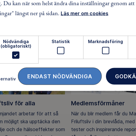
 Du kan när som helst ändra dina inställningar genom att 
ingar" längst ner på sidan.
Läs mer om cookies
FACEBOOK
TWITTER
LINKEDIN
Nödvändiga
Statistik
Marknadsföring
(obligatoriskt)
ENDAST NÖDVÄNDIGA
GODKÄ
ternativ
ftsliv för alla
Medlemsförmåner
ämjandet arbetar för att så
När du blir medlem får du M
 möjligt ska upptäcka den
Friluftsliv i din brevlåda, med 
ädje och de hälsoeffekter som
tester och inspirerande repo