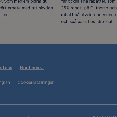
er. Som medlem bidrar du
får också fina rabatter, som u
 vårt arbete med att skydda
25% rabatt på Outnorth och
tten.
rabatt på utvalda boenden o
och spårpass hos Idre Fjäll.
öd oss
Här finns vi
nglish
Cookieinställningar