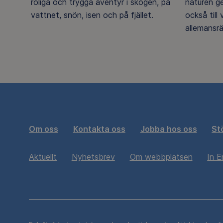
roliga och trygga äventyr i skogen, på
naturen g
vattnet, snön, isen och på fjället.
också till
allemansrä
Om oss
Kontakta oss
Jobba hos oss
St
Aktuellt
Nyhetsbrev
Om webbplatsen
In E