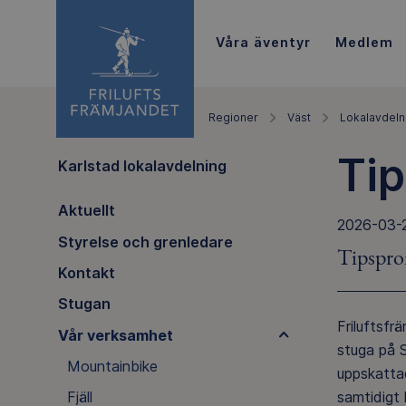
Våra äventyr
Medlem
Regioner
Väst
Lokalavdeln
Ti
Karlstad lokalavdelning
Aktuellt
2026-03-
Styrelse och grenledare
Tipspro
Kontakt
Stugan
Friluftsfr
Vår verksamhet
stuga på 
Mountainbike
uppskattad
samtidigt 
Fjäll