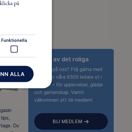
klicka på
Funktionella
Ta del av det roliga
Nyfiken på oss? Följ gärna med
NN ALLA
någon av våra 6500 ledare ut i
naturen – för upplevelser, glädje
och gemenskap. Varmt
välkommen att bli medlem!
agasin
tips,
BLI MEDLEM
rtage. Du