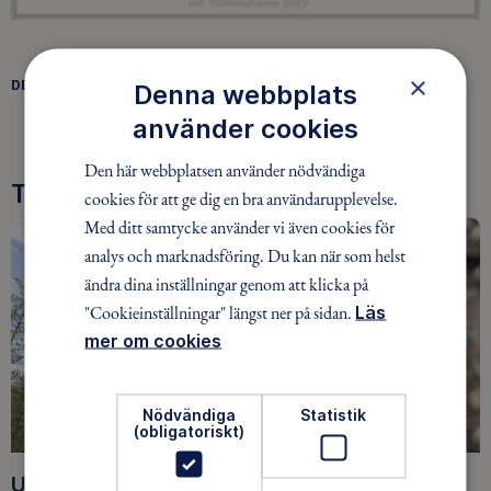
×
DELA
Denna webbplats
FACEBOOK
TWITTER
LINKEDIN
använder cookies
Den här webbplatsen använder nödvändiga
Tre goda skäl att bli medlem
cookies för att ge dig en bra användarupplevelse.
Med ditt samtycke använder vi även cookies för
analys och marknadsföring. Du kan när som helst
ändra dina inställningar genom att klicka på
"Cookieinställningar" längst ner på sidan.
Läs
mer om cookies
Nödvändiga
Statistik
(obligatoriskt)
Upptäck nya äventyr