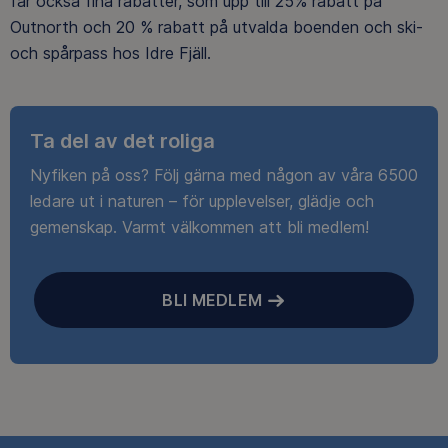
får också fina rabatter, som upp till 25% rabatt på
Outnorth och 20 % rabatt på utvalda boenden och ski-
och spårpass hos Idre Fjäll.
Ta del av det roliga
Nyfiken på oss? Följ gärna med någon av våra 6500
ledare ut i naturen – för upplevelser, glädje och
gemenskap. Varmt välkommen att bli medlem!
BLI MEDLEM