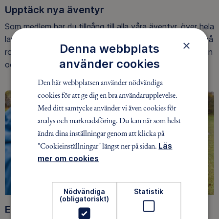
Upptäck nya äventyr
Som medlem har du tillgång till alla våra äventyr, över hela
landet. Våra ideella ledare guidar barn, unga och vuxna på
×
Denna webbplats
roliga och trygga äventyr i skogen, på vattnet, snön, isen
använder cookies
och på fjället.
Den här webbplatsen använder nödvändiga
cookies för att ge dig en bra användarupplevelse.
Med ditt samtycke använder vi även cookies för
analys och marknadsföring. Du kan när som helst
ändra dina inställningar genom att klicka på
"Cookieinställningar" längst ner på sidan.
Läs
mer om cookies
Nödvändiga
Statistik
(obligatoriskt)
Ett friluftsliv för alla