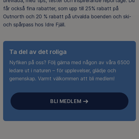
brevlåda, med tips, tester och inspirerande reportage. Du
får också fina rabatter, som upp till 25% rabatt på
Outnorth och 20 % rabatt på utvalda boenden och ski-
och spårpass hos Idre Fjäll.
Ta del av det roliga
Nyfiken på oss? Följ gärna med någon av våra 6500
ledare ut i naturen – för upplevelser, glädje och
gemenskap. Varmt välkommen att bli medlem!
BLI MEDLEM