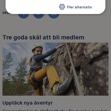
Fler alternativ
DELA
FACEBOOK
TWITTER
LINKEDIN
Tre goda skäl att bli medlem
Upptäck nya äventyr