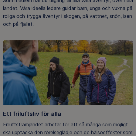
Som medlem har du tillgång till alla våra äventyr, över hela
landet. Våra ideella ledare guidar barn, unga och vuxna på
roliga och trygga äventyr i skogen, på vattnet, snön, isen
och på fjället.
Ett friluftsliv för alla
Friluftsfrämjandet arbetar för att så många som möjligt
ska upptäcka den rörelseglädje och de hälsoeffekter som