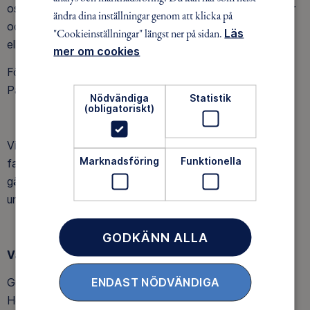
oss över större hinder, drop och hopp. Vi tar längre turer
ändra dina inställningar genom att klicka på
och lär oss mer ingående hur både man hittar i naturen
"Cookieinställningar" längst ner på sidan.
Läs
eller hur vår cykel funkar.
mer om cookies
Föräldrar och vuxna är välkomna att hänga med oss ut.
På barnens och ledarnas villkor.
Nödvändiga
Statistik
(obligatoriskt)
Vi annonserar våra aktiviteter på hemsida, mail och
Marknadsföring
Funktionella
facebook. Våra aktiviteter är oftast gratis, men vi tar
gärna emot bidrag via swish. Detta går till vår barn och
ungdomsverksamhet.
GODKÄNN ALLA
Våra glada MTB ledare:
ENDAST NÖDVÄNDIGA
Gustav Dahlstrand, Jonas Nyman, Elinor Dahlstrand,
Henrik Alden och Peter Larsson.