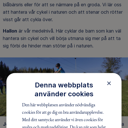
blåbärsris eller för att se närmare på en groda. Vi lär oss
att hantera vår cykel i naturen och att stenar och rötter
visst går att cykla över.
Hallon
är vår medelnivå. Här cyklar de barn som kan väl
hantera sin cykel och vill börja utmana sig mer på att ta
sig förbi de hinder man stöter på i naturen.
×
Denna webbplats
använder cookies
Den här webbplatsen använder nödvändiga
cookies för att ge dig en bra användarupplevelse.
Med ditt samtycke använder vi även cookies för
Jordgubbe
är vår mer utmannande nivå. Här lär vi oss ta
analys och marknadsföring. Du kan när som helst