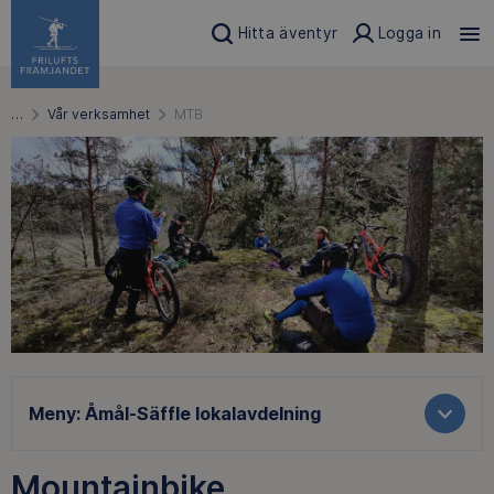
Hitta äventyr
Logga in
…
Vår verksamhet
MTB
Meny:
Åmål-Säffle lokalavdelning
Mountainbike