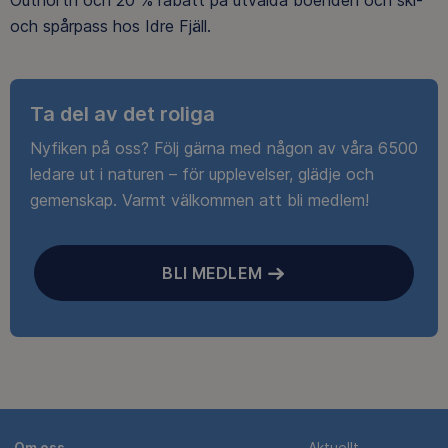
och spårpass hos Idre Fjäll.
Ta del av det roliga
Nyfiken på oss? Följ gärna med någon av våra 6500
ledare ut i naturen – för upplevelser, glädje och
gemenskap. Varmt välkommen att bli medlem!
BLI MEDLEM
Om oss
Aktuellt