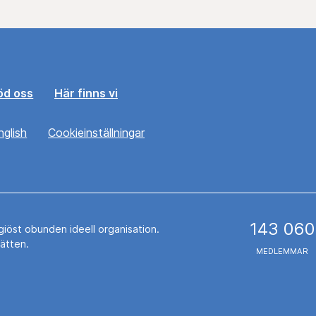
öd oss
Här finns vi
nglish
Cookieinställningar
143 060
igiöst obunden ideell organisation.
rätten.
MEDLEMMAR