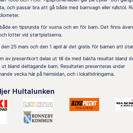
a, och passar bra att gå både med barnvagn eller rullstol. 
ilometer.
både en tipsrunda för vuxna och en för barn. Det finns även
 och lotter vid startplatserna.
en 25 mars och den 1 april är det gratis för barnen att star
orm av presentkort delas ut till de med bästa resultat bland d
s ut bland deltagande barn. Resultaten presenteras under
ande vecka här på hemsidan, och i lokaltidningarna.
djer Hultalunken