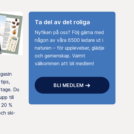
Ta del av det roliga
Nyfiken på oss? Följ gärna med
någon av våra 6500 ledare ut i
naturen – för upplevelser, glädje
och gemenskap. Varmt
välkommen att bli medlem!
agasin
tips,
BLI MEDLEM
rtage. Du
pp till
 20 %
ch ski-