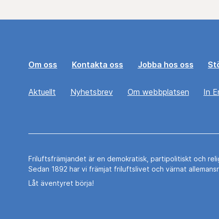
Om oss
Kontakta oss
Jobba hos oss
St
Aktuellt
Nyhetsbrev
Om webbplatsen
In E
Friluftsfrämjandet är en demokratisk, partipolitiskt och rel
Sedan 1892 har vi främjat friluftslivet och värnat allemans
Låt äventyret börja!