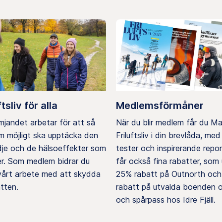
ftsliv för alla
Medlemsförmåner
ämjandet arbetar för att så
När du blir medlem får du M
 möjligt ska upptäcka den
Friluftsliv i din brevlåda, med 
ädje och de hälsoeffekter som
tester och inspirerande repo
er. Som medlem bidrar du
får också fina rabatter, som u
 vårt arbete med att skydda
25% rabatt på Outnorth och
tten.
rabatt på utvalda boenden o
och spårpass hos Idre Fjäll.