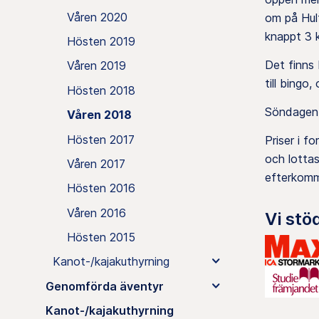
Våren 2020
om på Hult
knappt 3 k
Hösten 2019
Det finns 
Våren 2019
till bingo,
Hösten 2018
Söndagen d
Våren 2018
Hösten 2017
Priser i f
och lotta
Våren 2017
efterkomm
Hösten 2016
Våren 2016
Vi stö
Hösten 2015
Kanot-/kajakuthyrning
Genomförda äventyr
Kanot-/kajakuthyrning