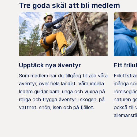
Tre goda skäl att bli medlem
Upptäck nya äventyr
Ett frilu
Som medlem har du tillgång till alla våra
Friluftsfr
äventyr, över hela landet. Våra ideella
många som
ledare guidar barn, unga och vuxna på
rörelsegl
roliga och trygga äventyr i skogen, på
naturen g
vattnet, snön, isen och på fjället.
också till
allemansrä