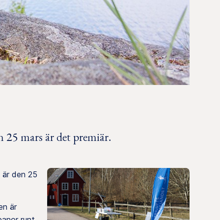
 25 mars är det premiär.
 är den 25
en är
anor runt