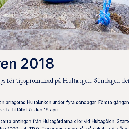
ren 2018
ags för tipspromenad på Hulta igen. Söndagen den
en arrageras Hultalunken under fyra söndagar. Första gången
ista tillfället är den 15 april.
arta antingen från Hultagårdarna eller vid Hultagölen. Start
lan 1000 och 1130. Tipspromenaden går på cykel- och gångb