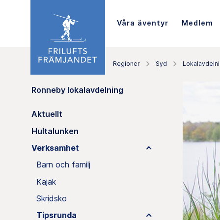
Våra äventyr
Medlem
Regioner
Syd
Lokalavdeln
Ronneby lokalavdelning
Aktuellt
Hultalunken
Verksamhet
Barn och familj
Kajak
Skridsko
Tipsrunda