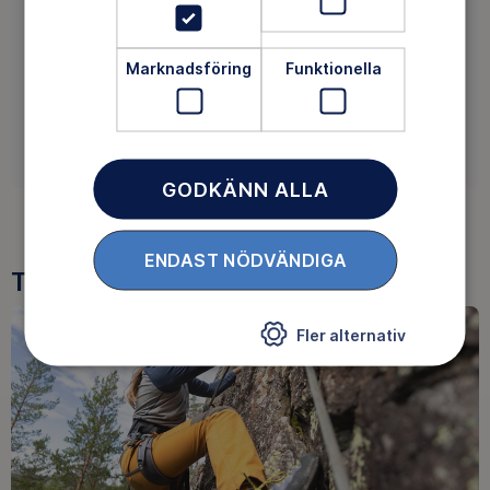
Här hittar ni till resultat och information om tidigare
säsonger av Hultalunken.
Marknadsföring
Funktionella
LÄNK
GODKÄNN ALLA
ENDAST NÖDVÄNDIGA
Tre goda skäl att bli medlem
Fler alternativ