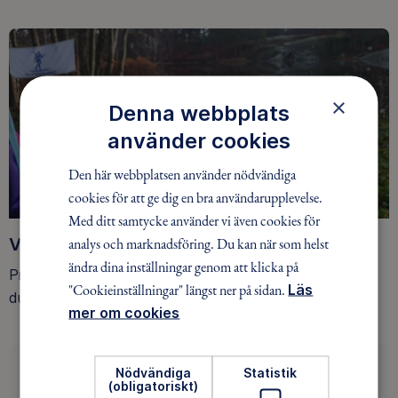
×
Denna webbplats
använder cookies
Den här webbplatsen använder nödvändiga
cookies för att ge dig en bra användarupplevelse.
Med ditt samtycke använder vi även cookies för
Vinnare Hultalunken 30 mars
analys och marknadsföring. Du kan när som helst
ändra dina inställningar genom att klicka på
Premiären för vårens Hultalunk genomfördes i lätt
"Cookieinställningar" längst ner på sidan.
Läs
duggregn. Vinnarna från dagen runda, hittar ni här.
mer om cookies
Nödvändiga
Statistik
Tidigare säsonger
(obligatoriskt)