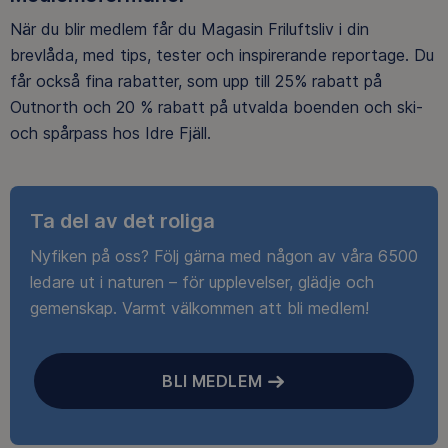
När du blir medlem får du Magasin Friluftsliv i din
brevlåda, med tips, tester och inspirerande reportage. Du
får också fina rabatter, som upp till 25% rabatt på
Outnorth och 20 % rabatt på utvalda boenden och ski-
och spårpass hos Idre Fjäll.
Ta del av det roliga
Nyfiken på oss? Följ gärna med någon av våra 6500
ledare ut i naturen – för upplevelser, glädje och
gemenskap. Varmt välkommen att bli medlem!
BLI MEDLEM