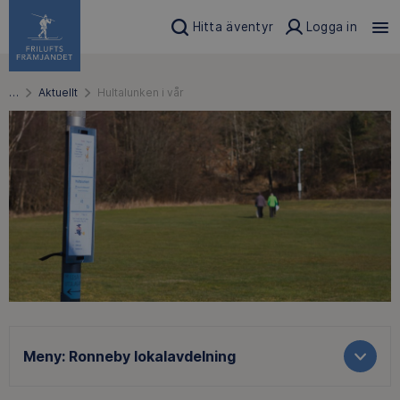
Hitta äventyr
Logga in
…
Aktuellt
Hultalunken i vår
Meny:
Ronneby lokalavdelning