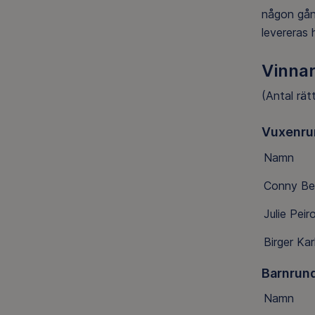
någon gån
levereras 
Vinna
(Antal rät
Vuxenru
Namn
Conny Be
Julie Peir
Birger Ka
Barnrun
Namn