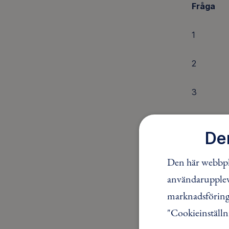
Fråga
1
2
3
4
De
5
Den här webbpla
användaruppleve
6
marknadsföring.
7
"Cookieinställn