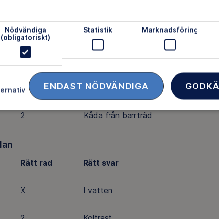
X
Bok
Nödvändiga
Statistik
Marknadsföring
X
Kråkan
(obligatoriskt)
2
Parkeringsförbud jämna datum
ENDAST NÖDVÄNDIGA
GODKÄ
2
Dame
ternativ
2
Kåda från barrträd
dan
Rätt rad
Rätt svar
X
I vatten
2
Koltrast