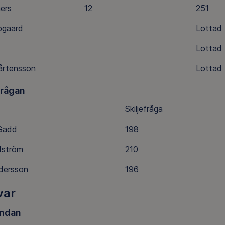
ners
12
251
pgaard
Lottad
Lottad
årtensson
Lottad
frågan
Skiljefråga
 Gadd
198
dström
210
dersson
196
var
ndan