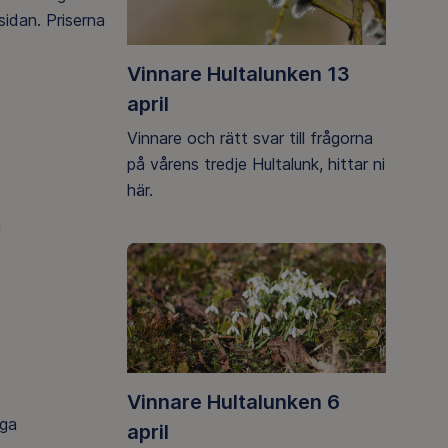
idan. Priserna
Vinnare Hultalunken 13
april
Vinnare och rätt svar till frågorna
på vårens tredje Hultalunk, hittar ni
här.
a
Vinnare Hultalunken 6
åga
april