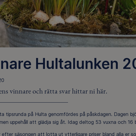
nare Hultalunken 20
20
ns vinnare och rätta svar hittar ni här.
sta tipsrunda på Hulta genomfördes på påskdagen. Dagen bjö
men uppehåll att glädja sig åt. Idag deltog 53 vuxna och 16 
efter säsongen att lotta ut ytterligare priser bland alla er s