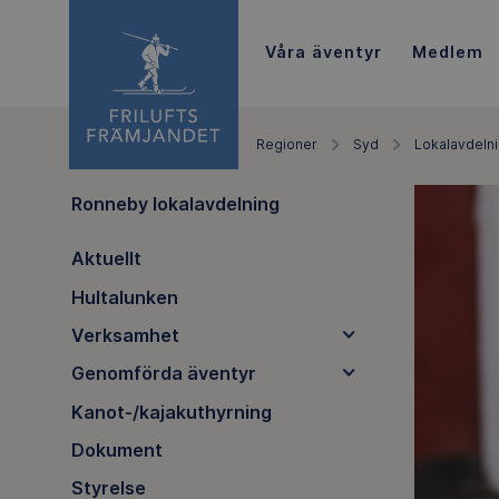
Våra äventyr
Medlem
Regioner
Syd
Lokalavdeln
Ronneby lokalavdelning
Aktuellt
Hultalunken
Verksamhet
Genomförda äventyr
Kanot-/kajakuthyrning
Dokument
Styrelse