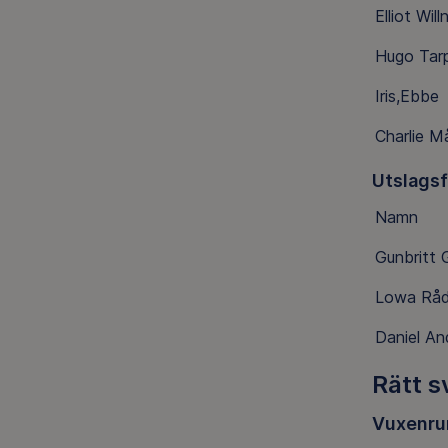
Elliot Will
Hugo Tar
Iris,Ebbe
Charlie M
Utslags
Namn
Gunbritt
Lowa Rå
Daniel An
Rätt s
Vuxenru