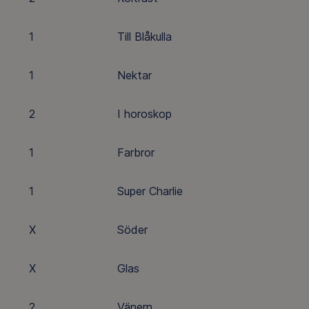
1
Till Blåkulla
1
Nektar
2
I horoskop
1
Farbror
1
Super Charlie
X
Söder
X
Glas
2
Vänern