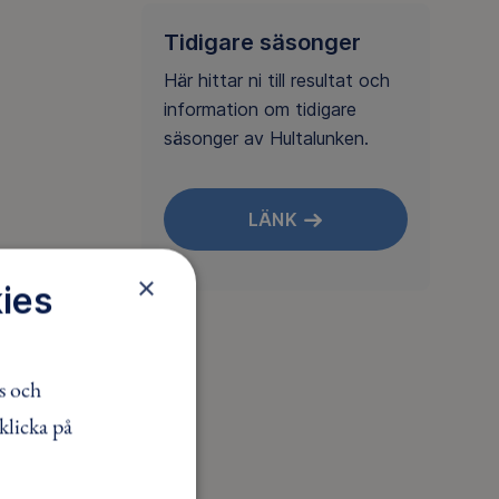
Tidigare säsonger
Här hittar ni till resultat och
information om tidigare
säsonger av Hultalunken.
LÄNK
×
ies
s och
klicka på