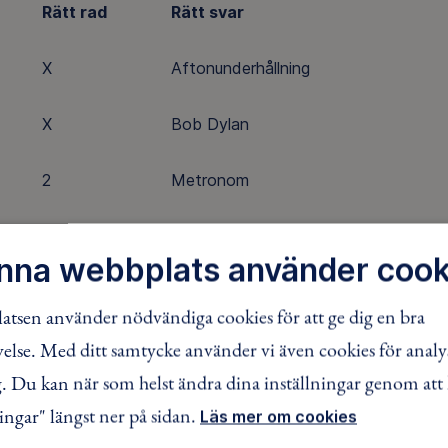
Rätt rad
Rätt svar
X
Aftonunderhållning
X
Bob Dylan
2
Metronom
X
Kina och Pakistan
nna webbplats använder cook
X
Kobolt
tsen använder nödvändiga cookies för att ge dig en bra
lse. Med ditt samtycke använder vi även cookies för analy
1
Anna Brolin
 Du kan när som helst ändra dina inställningar genom att 
1
Frihetstiden
ingar" längst ner på sidan.
Läs mer om cookies