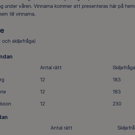
g under våren. Vinnarna kommer att presenteras här på hems
hem till vinnarna.
re
t och skiljefråga)
ndan
Antal rätt
Skiljefråg
rg
12
183
one
12
183
rlsson
12
230
dan
Antal rätt
Skiljefr