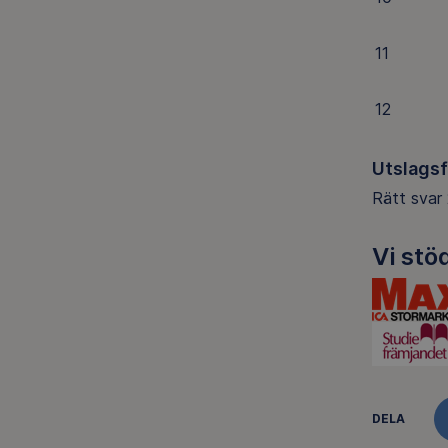
11
12
Utslags
Rätt svar 
Vi stö
DELA