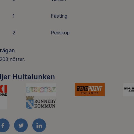
1
Fästing
2
Periskop
frågan
203 nötter.
djer Hultalunken
FACEBOOK
TWITTER
LINKEDIN