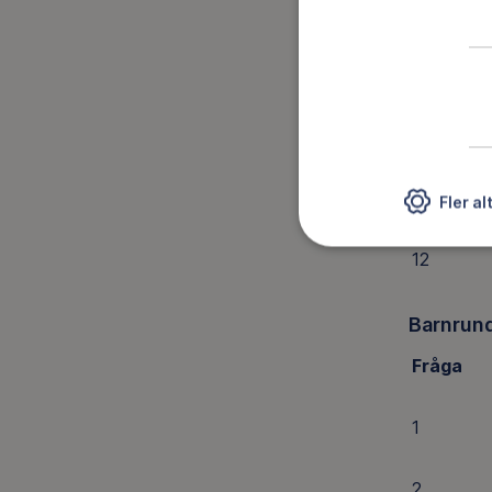
8
9
10
11
Fler al
12
Barnrun
Fråga
1
2