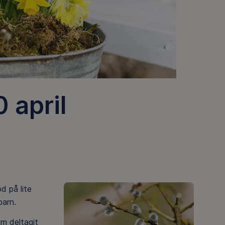
 april
d på lite
barn.
om deltagit