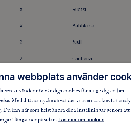
X
Ruotsi
X
Babblarna
2
fusilli
2
Canberra
nna webbplats använder cook
2
professionell
tsen använder nödvändiga cookies för att ge dig en bra
1
Lena Philipsson
lse. Med ditt samtycke använder vi även cookies för analy
2
Bara Bada Bastu
 Du kan när som helst ändra dina inställningar genom att 
ingar" längst ner på sidan.
Läs mer om cookies
X
6