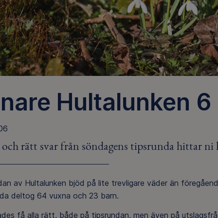
nare Hultalunken 6 
06
och rätt svar från söndagens tipsrunda hittar ni 
an av Hultalunken bjöd på lite trevligare väder än föregåen
da deltog 64 vuxna och 23 barn.
ades få alla rätt, både på tipsrundan, men även på utslagsfr