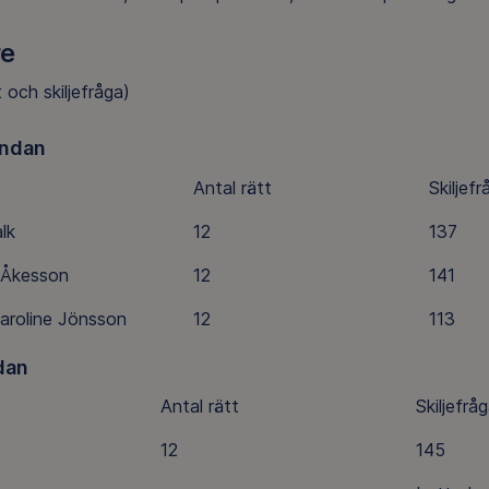
re
t och skiljefråga)
ndan
Antal rätt
Skiljefr
lk
12
137
 Åkesson
12
141
aroline Jönsson
12
113
dan
Antal rätt
Skiljefrå
12
145