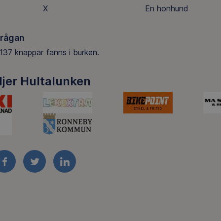
X
En honhund
frågan
137 knappar fanns i burken.
djer Hultalunken
FACEBOOK
TWITTER
LINKEDIN