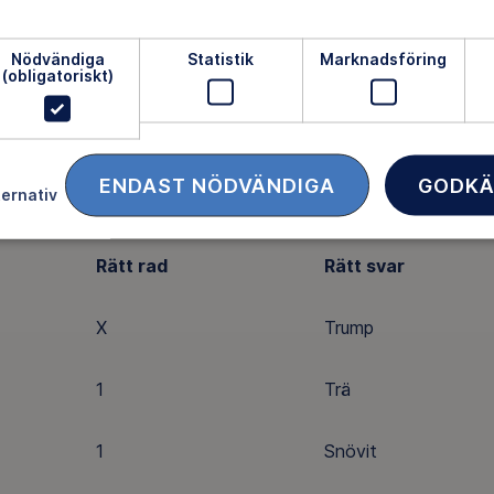
1
Nötväcka
Nödvändiga
Statistik
Marknadsföring
(obligatoriskt)
X
Månförmörkelse
X
195
ENDAST NÖDVÄNDIGA
GODKÄ
ternativ
dan
Rätt rad
Rätt svar
X
Trump
1
Trä
1
Snövit