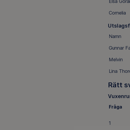
Elsa Gör
Cornelia
Utslags
Namn
Gunnar Fa
Melvin
Lina Thor
Rätt s
Vuxenru
Fråga
1