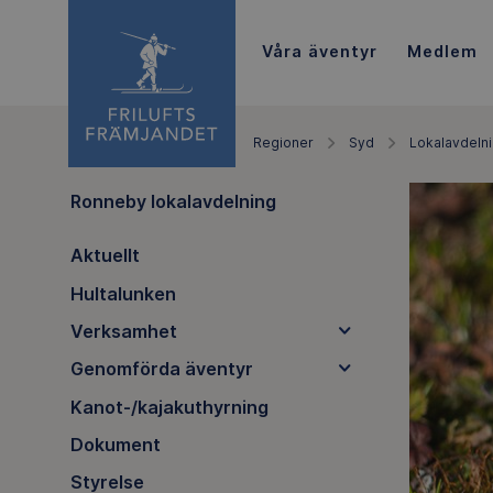
Våra äventyr
Medlem
Regioner
Syd
Lokalavdeln
Ronneby lokalavdelning
Aktuellt
Hultalunken
Verksamhet
Genomförda äventyr
Kanot-/kajakuthyrning
Dokument
Styrelse