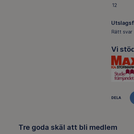
12
Utslags
Rätt svar 
Vi stö
DELA
Tre goda skäl att bli medlem