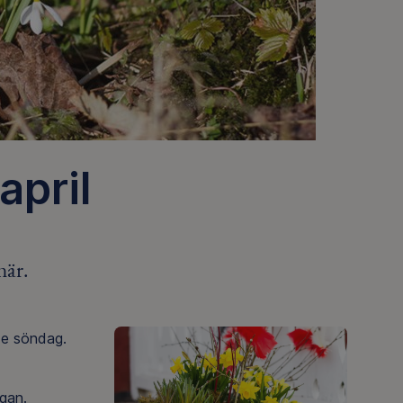
april
här.
de söndag.
ågan.