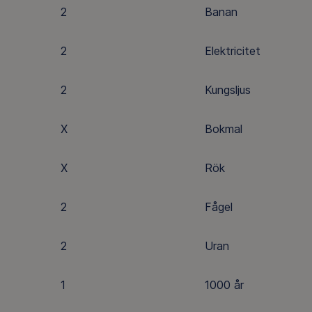
2
Banan
2
Elektricitet
2
Kungsljus
X
Bokmal
X
Rök
2
Fågel
2
Uran
1
1000 år