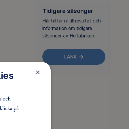
Tidigare säsonger
Här hittar ni till resultat och
information om tidigare
säsonger av Hultalunken.
LÄNK
×
ies
s och
klicka på