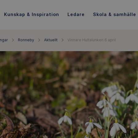
Kunskap & Inspiration
Ledare
Skola & samhälle
ingar
Ronneby
Aktuellt
Vinnare Hultalunken 6 april