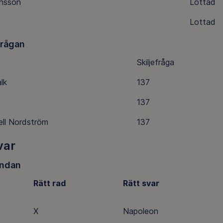
ansson
Lottad
Lottad
frågan
Skiljefråga
lk
137
137
ell Nordström
137
var
ndan
Rätt rad
Rätt svar
X
Napoleon