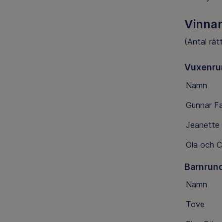
Vinna
(Antal rät
Vuxenru
Namn
Gunnar Fa
Jeanette
Ola och C
Barnrun
Namn
Tove