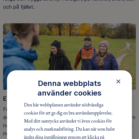
och på fjället.
×
Denna webbplats
använder cookies
Ett friluftsliv för alla
Den här webbplatsen använder nödvändiga
Friluftsfrämjandet arbetar för att så många som möjligt
cookies för att ge dig en bra användarupplevelse.
ska upptäcka den rörelseglädje och de hälsoeffekter som
Med ditt samtycke använder vi även cookies för
naturen ger. Som medlem bidrar du också till vårt arbete
analys och marknadsföring. Du kan när som helst
med att skydda allemansrätten.
ändra dina inställningar genom att klicka på