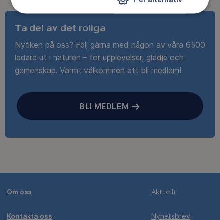
Ta del av det roliga
Nyfiken på oss? Följ gärna med någon av våra 6500
ledare ut i naturen – för upplevelser, glädje och
gemenskap. Varmt välkommen att bli medlem!
BLI MEDLEM
Om oss
Aktuellt
Kontakta oss
Nyhetsbrev