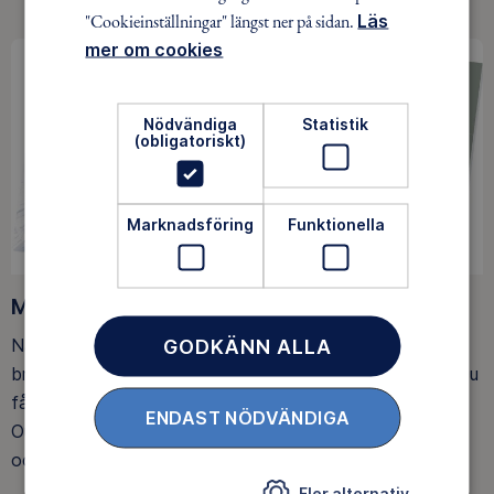
"Cookieinställningar" längst ner på sidan.
Läs
mer om cookies
Nödvändiga
Statistik
(obligatoriskt)
Marknadsföring
Funktionella
Medlemsförmåner
När du blir medlem får du Magasin Friluftsliv i din
GODKÄNN ALLA
brevlåda, med tips, tester och inspirerande reportage. Du
får också fina rabatter, som upp till 25% rabatt på
ENDAST NÖDVÄNDIGA
Outnorth och 20 % rabatt på utvalda boenden och ski-
och spårpass hos Idre Fjäll.
Fler alternativ