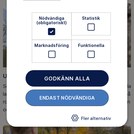
Nödvändiga
Statistik
(obligatoriskt)
Marknadsföring
Funktionella
Upptäck nya äventyr
GODKÄNN ALLA
Som medlem har du tillgång till alla våra äventyr, över hela
landet. Våra ideella ledare guidar barn, unga och vuxna på
ENDAST NÖDVÄNDIGA
roliga och trygga äventyr i skogen, på vattnet, snön, isen
och på fjället.
Fler alternativ