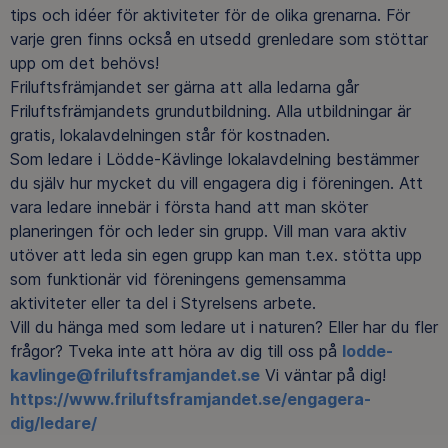
tips och idéer för aktiviteter för de olika grenarna. För
varje gren finns också en utsedd grenledare som stöttar
upp om det behövs!
Friluftsfrämjandet ser gärna att alla ledarna går
Friluftsfrämjandets grundutbildning. Alla utbildningar är
gratis, lokalavdelningen står för kostnaden.
Som ledare i Lödde-Kävlinge lokalavdelning bestämmer
du själv hur mycket du vill engagera dig i föreningen. Att
vara ledare innebär i första hand att man sköter
planeringen för och leder sin grupp. Vill man vara aktiv
utöver att leda sin egen grupp kan man t.ex. stötta upp
som funktionär vid föreningens gemensamma
aktiviteter eller ta del i Styrelsens arbete.
Vill du hänga med som ledare ut i naturen? Eller har du fler
frågor? Tveka inte att höra av dig till oss på
lodde-
kavlinge@
friluftsframjandet.se
Vi väntar på dig!
https://www.friluftsframjandet.
se/engagera-
dig/ledare/