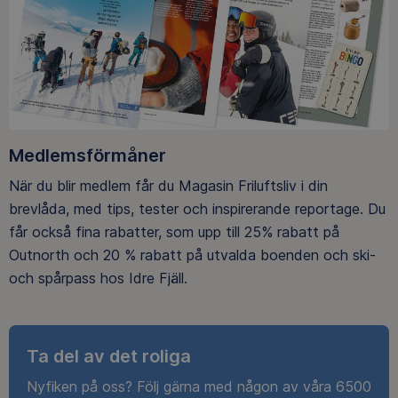
Medlemsförmåner
När du blir medlem får du Magasin Friluftsliv i din
brevlåda, med tips, tester och inspirerande reportage. Du
får också fina rabatter, som upp till 25% rabatt på
Outnorth och 20 % rabatt på utvalda boenden och ski-
och spårpass hos Idre Fjäll.
Ta del av det roliga
Nyfiken på oss? Följ gärna med någon av våra 6500