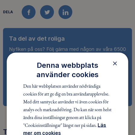
DELA
FACEBOOK
TWITTER
LINKEDIN
Ta del av det roliga
Nyfiken på oss? Följ gärna med någon av våra 6500
ledare ut i naturen – för upplevelser, glädje och
×
Denna webbplats
gemenskap. Varmt välkommen att bli medlem!
använder cookies
Den här webbplatsen använder nödvändiga
BLI MEDLEM
cookies för att ge dig en bra användarupplevelse.
Med ditt samtycke använder vi även cookies för
analys och marknadsföring. Du kan när som helst
ändra dina inställningar genom att klicka på
"Cookieinställningar" längst ner på sidan.
Läs
Tre goda skäl att bli medlem
mer om cookies