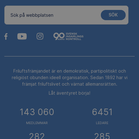
SÖK
Sök på webbplatsen
Friluftsfrämjandet är en demokratisk, partipolitiskt och
religiöst obunden ideell organisation. Sedan 1892 har vi
främjat friluftslivet och värnat allemansrätten.
Låt äventyret börja!
143 060
6451
MEDLEMMAR
LEDARE
282
285