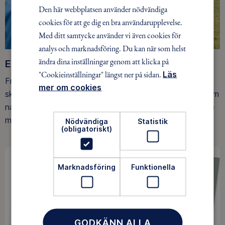
Den här webbplatsen använder nödvändiga
cookies för att ge dig en bra användarupplevelse.
Med ditt samtycke använder vi även cookies för
analys och marknadsföring. Du kan när som helst
ändra dina inställningar genom att klicka på
Ett friluftsliv för alla
"Cookieinställningar" längst ner på sidan.
Läs
Friluftsfrämjandet arbetar för att så många som möjligt
mer om cookies
ska upptäcka den rörelseglädje och de hälsoeffekter som
naturen ger. Som medlem bidrar du också till vårt arbete
med att skydda allemansrätten.
Nödvändiga
Statistik
(obligatoriskt)
Marknadsföring
Funktionella
GODKÄNN ALLA