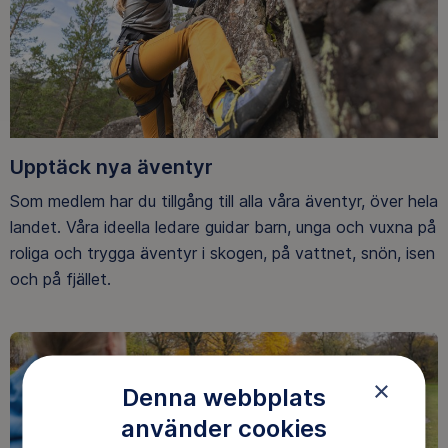
Upptäck nya äventyr
Som medlem har du tillgång till alla våra äventyr, över hela
landet. Våra ideella ledare guidar barn, unga och vuxna på
roliga och trygga äventyr i skogen, på vattnet, snön, isen
och på fjället.
×
Denna webbplats
använder cookies