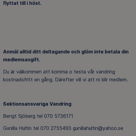
flyttat till i höst.
Anmäl alltid ditt deltagande och glöm inte betala din
medlemsavgift.
Du är välkommen att komma o testa vår vandring
kostnadsfritt en gång. Därefter vill vi att ni blir medlem.
Sektionsansvariga Vandring
Bengt Sjöberg tel 070 5736171
Gunilla Hultin tel 070 2755493 gunillahultin@yahoo.se