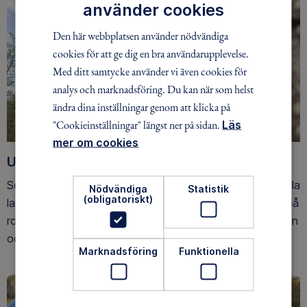
använder cookies
Den här webbplatsen använder nödvändiga
cookies för att ge dig en bra användarupplevelse.
Med ditt samtycke använder vi även cookies för
analys och marknadsföring. Du kan när som helst
ändra dina inställningar genom att klicka på
"Cookieinställningar" längst ner på sidan.
Läs
mer om cookies
Upptäck nya äventyr
Som medlem har du tillgång till alla våra äventyr, över hela
Nödvändiga
Statistik
(obligatoriskt)
landet. Våra ideella ledare guidar barn, unga och vuxna på
roliga och trygga äventyr i skogen, på vattnet, snön, isen
och på fjället.
Marknadsföring
Funktionella