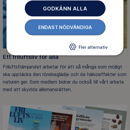
GODKÄNN ALLA
ENDAST NÖDVÄNDIGA
Fler alternativ
Ett friluftsliv för alla
Friluftsfrämjandet arbetar för att så många som möjligt
ska upptäcka den rörelseglädje och de hälsoeffekter som
naturen ger. Som medlem bidrar du också till vårt arbete
med att skydda allemansrätten.