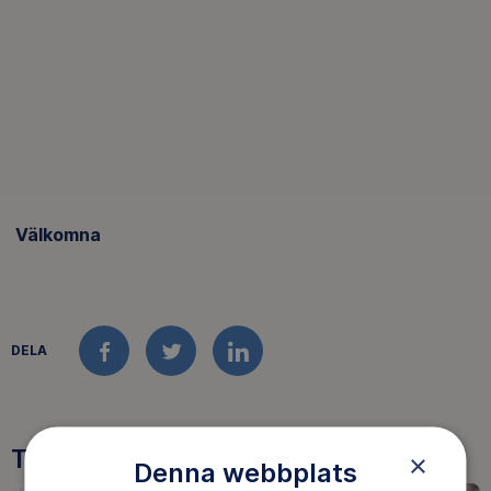
Välkomna
DELA
FACEBOOK
TWITTER
LINKEDIN
Tre goda skäl att bli medlem
×
Denna webbplats