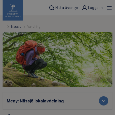
Hitta äventyr
Logga in
…
Nässjö
Vandring
Meny:
Nässjö lokalavdelning