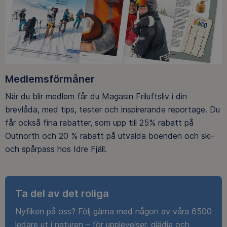
Medlemsförmåner
När du blir medlem får du Magasin Friluftsliv i din
brevlåda, med tips, tester och inspirerande reportage. Du
får också fina rabatter, som upp till 25% rabatt på
Outnorth och 20 % rabatt på utvalda boenden och ski-
och spårpass hos Idre Fjäll.
Ta del av det roliga
Nyfiken på oss? Följ gärna med någon av våra 6500
ledare ut i naturen – för upplevelser, glädje och