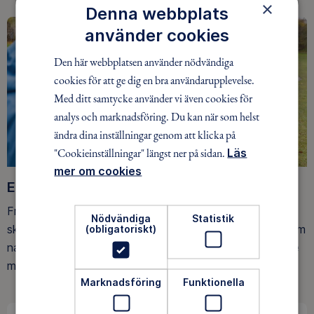
×
Denna webbplats
använder cookies
Den här webbplatsen använder nödvändiga
cookies för att ge dig en bra användarupplevelse.
Med ditt samtycke använder vi även cookies för
analys och marknadsföring. Du kan när som helst
ändra dina inställningar genom att klicka på
"Cookieinställningar" längst ner på sidan.
Läs
mer om cookies
Ett friluftsliv för alla
Friluftsfrämjandet arbetar för att så många som möjligt
Nödvändiga
Statistik
(obligatoriskt)
ska upptäcka den rörelseglädje och de hälsoeffekter som
naturen ger. Som medlem bidrar du också till vårt arbete
med att skydda allemansrätten.
Marknadsföring
Funktionella