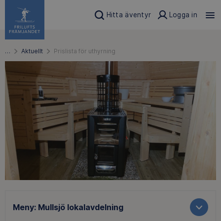
Hitta äventyr
Logga in
…
Aktuellt
Prislista för uthyrning
Meny:
Mullsjö lokalavdelning