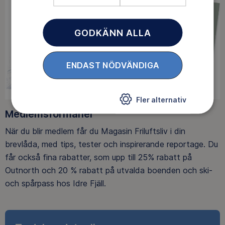
GODKÄNN ALLA
ENDAST NÖDVÄNDIGA
Fler alternativ
Medlemsförmåner
När du blir medlem får du Magasin Friluftsliv i din
brevlåda, med tips, tester och inspirerande reportage. Du
får också fina rabatter, som upp till 25% rabatt på
Outnorth och 20 % rabatt på utvalda boenden och ski-
och spårpass hos Idre Fjäll.