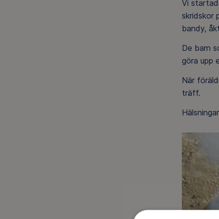
Vi startad
skridskor 
bandy, åkt
De barn so
göra upp e
När föräl
träff.
Hälsninga