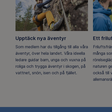
Upptäck nya äventyr
Ett frilu
Som medlem har du tillgång till alla våra
Friluftsfr
äventyr, över hela landet. Våra ideella
många som
ledare guidar barn, unga och vuxna på
rörelsegl
roliga och trygga äventyr i skogen, på
naturen g
vattnet, snön, isen och på fjället.
också till
allemansrä