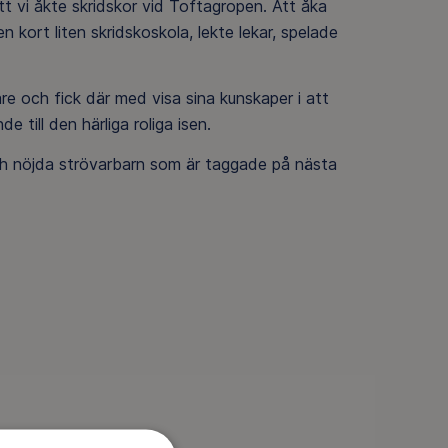
t vi åkte skridskor vid Toftagropen. Att åka
en kort liten skridskoskola, lekte lekar, spelade
are och fick där med visa sina kunskaper i att
 till den härliga roliga isen.
h nöjda strövarbarn som är taggade på nästa