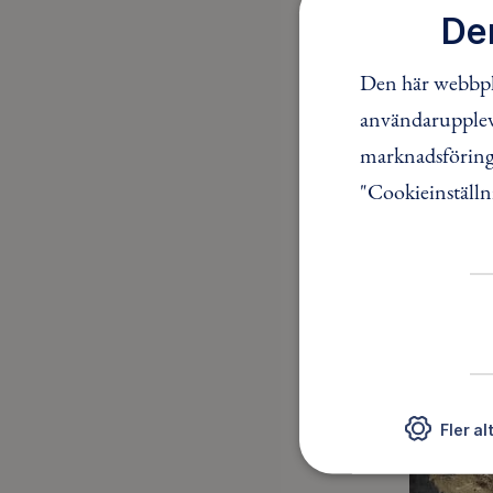
De
Den här webbpla
användaruppleve
marknadsföring.
"Cookieinställn
Fler al