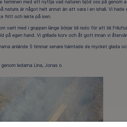
e terminen med att nyttja vad naturen bjöd oss på genom at
på naturis är något helt annat än att vara i en ishall. Vi hade 
e fritt och lekte på isen.
m varit med i gruppen länge börjar bli redo för att bli Frilufs
ld på egen hand. Vi grillade korv och åt gott innan vi återvände
drarna anlände 5 timmar senare hämtade de mycket glada oc
r genom ledarna Lina, Jonas o