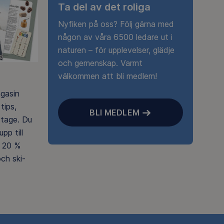
Ta del av det roliga
Nyfiken på oss? Följ gärna med
någon av våra 6500 ledare ut i
naturen – för upplevelser, glädje
och gemenskap. Varmt
välkommen att bli medlem!
agasin
tips,
BLI MEDLEM
rtage. Du
pp till
 20 %
ch ski-