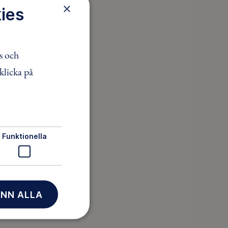
×
ies
s och
klicka på
Funktionella
NN ALLA