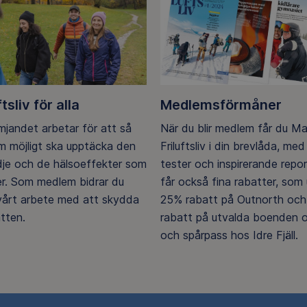
ftsliv för alla
Medlemsförmåner
ämjandet arbetar för att så
När du blir medlem får du M
 möjligt ska upptäcka den
Friluftsliv i din brevlåda, med 
ädje och de hälsoeffekter som
tester och inspirerande repo
er. Som medlem bidrar du
får också fina rabatter, som u
 vårt arbete med att skydda
25% rabatt på Outnorth och
tten.
rabatt på utvalda boenden o
och spårpass hos Idre Fjäll.