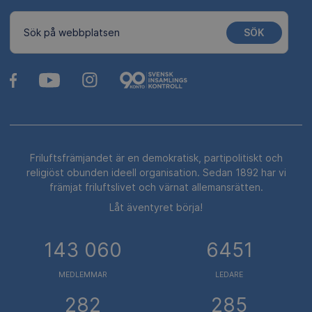
SÖK
Sök på webbplatsen
Friluftsfrämjandet är en demokratisk, partipolitiskt och
religiöst obunden ideell organisation. Sedan 1892 har vi
främjat friluftslivet och värnat allemansrätten.
Låt äventyret börja!
143 060
6451
MEDLEMMAR
LEDARE
282
285