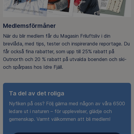
Medlemsförmåner
När du blir medlem får du Magasin Friluftsliv i din
brevlåda, med tips, tester och inspirerande reportage. Du
får också fina rabatter, som upp till 25% rabatt på
Outnorth och 20 % rabatt på utvalda boenden och ski-
och spårpass hos Idre Fjäll.
Ta del av det roliga
Nyfiken på oss? Följ gärna med någon av våra 6500
ledare ut i naturen – för upplevelser, glädje och
gemenskap. Varmt välkommen att bli medlem!