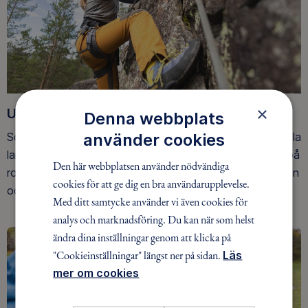
×
Upptäck nya äventyr
Denna webbplats
använder cookies
Som medlem har du tillgång till alla våra äventyr, över hela
landet. Våra ideella ledare guidar barn, unga och vuxna på
Den här webbplatsen använder nödvändiga
roliga och trygga äventyr i skogen, på vattnet, snön, isen
cookies för att ge dig en bra användarupplevelse.
och på fjället.
Med ditt samtycke använder vi även cookies för
analys och marknadsföring. Du kan när som helst
ändra dina inställningar genom att klicka på
"Cookieinställningar" längst ner på sidan.
Läs
mer om cookies