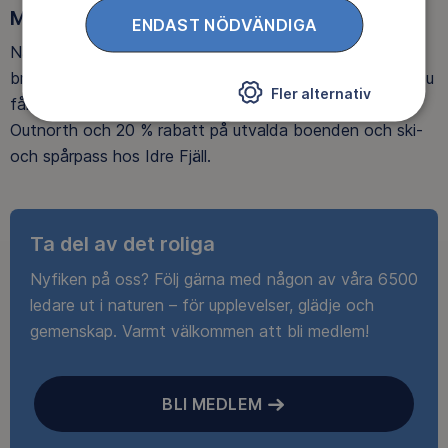
Medlemsförmåner
ENDAST NÖDVÄNDIGA
När du blir medlem får du Magasin Friluftsliv i din
brevlåda, med tips, tester och inspirerande reportage. Du
Fler alternativ
får också fina rabatter, som upp till 25% rabatt på
Outnorth och 20 % rabatt på utvalda boenden och ski-
och spårpass hos Idre Fjäll.
Ta del av det roliga
Nyfiken på oss? Följ gärna med någon av våra 6500
ledare ut i naturen – för upplevelser, glädje och
gemenskap. Varmt välkommen att bli medlem!
BLI MEDLEM