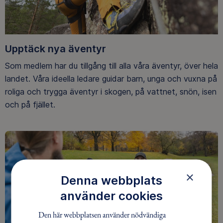
Upptäck nya äventyr
Som medlem har du tillgång till alla våra äventyr, över hela
landet. Våra ideella ledare guidar barn, unga och vuxna på
roliga och trygga äventyr i skogen, på vattnet, snön, isen
och på fjället.
×
Denna webbplats
använder cookies
Den här webbplatsen använder nödvändiga