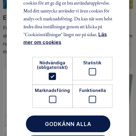
cookies för att ge dig en bra användarupplevelse.
Med ditt samtycke använder vi även cookies för
Ett friluftsliv för alla
analys och marknadsföring. Du kan när som helst
ändra dina inställningar genom att klicka på
Friluftsfrämjandet arbetar för att så många som möjligt
"Cookieinställningar" längst ner på sidan.
Läs
ska upptäcka den rörelseglädje och de hälsoeffekter som
mer om cookies
naturen ger. Som medlem bidrar du också till vårt arbete
med att skydda allemansrätten.
Nödvändiga
Statistik
(obligatoriskt)
Marknadsföring
Funktionella
GODKÄNN ALLA