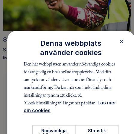
Stöd oss
×
Denna webbplats
Stötta oss i uppdraget att bidra till ökad folkhälsa,
använder cookies
livsglädje och respekt för naturen, genom friluftsliv.
Den här webbplatsen använder nödvändiga cookies
för att ge dig en bra användarupplevelse. Med ditt
samtycke använder vi även cookies för analys och
Utveckla dig själv!
marknadsföring. Du kan när som helst ändra dina
Det enda som slår att ta del av äventyret, är att
inställningar genom att klicka på
leda det. Få saker slår känslan av att vara den som
"Cookieinställningar" längst ner på sidan.
Läs mer
ger deltagarna förtroende. Ditt engagemang bidrar
om cookies
till att människor kommer ut i naturen. Är du redo
att bli en av oss?
Nödvändiga
Statistik