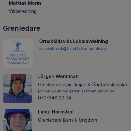
Mattias Morin
Valberedning
Grenledare
Örnsköldsviks Lokalavdelning
ornskoldsvik@friluftsframjandet.se
Jörgen Wennman
Grenledare alpin, kajak & långfärdskridsko
jorgen.wennman@friluftsframjandet.se
070-648 20 74
Linda Hörnsten
Grenledare Barn & Ungdom