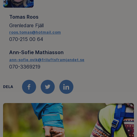
Tomas Roos
Grenledare Fjäll
roos.tomas@hotmail.com
070-215 00 64
Ann-Sofie Mathiasson
ann-sofie.ovik@friluftsframjandet.se
070-3369219
DELA
FACEBOOK
TWITTER
LINKEDIN