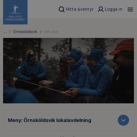
Hitta äventyr
Logga in
…
Örnsköldsvik
Om oss
Meny:
Örnsköldsvik lokalavdelning