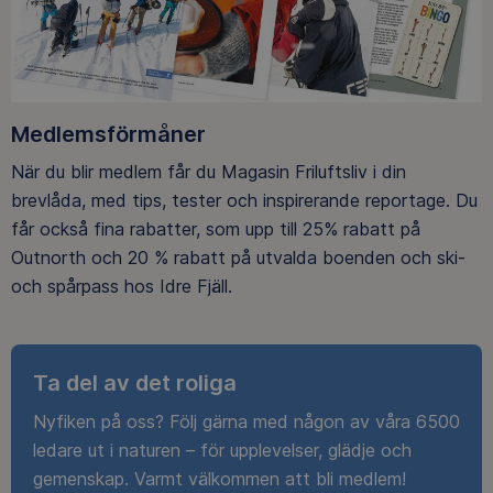
Medlemsförmåner
När du blir medlem får du Magasin Friluftsliv i din
brevlåda, med tips, tester och inspirerande reportage. Du
får också fina rabatter, som upp till 25% rabatt på
Outnorth och 20 % rabatt på utvalda boenden och ski-
och spårpass hos Idre Fjäll.
Ta del av det roliga
Nyfiken på oss? Följ gärna med någon av våra 6500
ledare ut i naturen – för upplevelser, glädje och
gemenskap. Varmt välkommen att bli medlem!