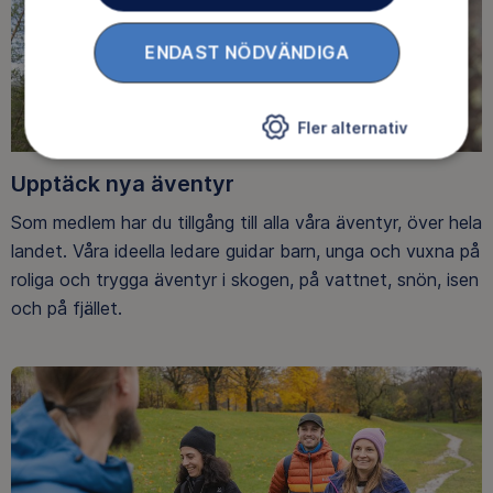
ENDAST NÖDVÄNDIGA
Fler alternativ
Upptäck nya äventyr
Som medlem har du tillgång till alla våra äventyr, över hela
landet. Våra ideella ledare guidar barn, unga och vuxna på
roliga och trygga äventyr i skogen, på vattnet, snön, isen
och på fjället.