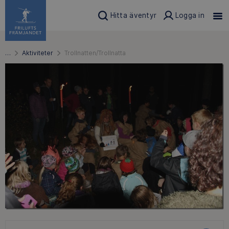
Hitta äventyr
Logga in
…
Aktiviteter
Trollnatten/Trollnatta