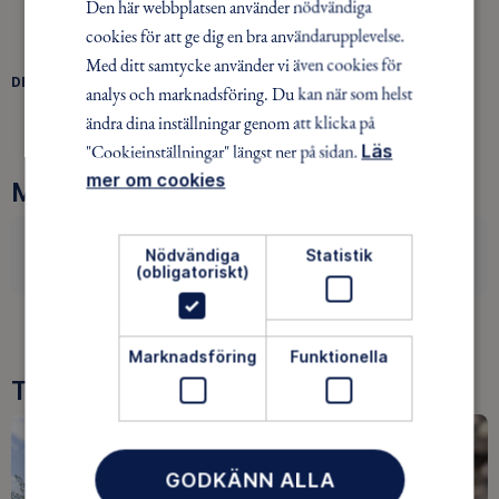
Den här webbplatsen använder nödvändiga
cookies för att ge dig en bra användarupplevelse.
Med ditt samtycke använder vi även cookies för
DELA
analys och marknadsföring. Du kan när som helst
FACEBOOK
TWITTER
LINKEDIN
ändra dina inställningar genom att klicka på
"Cookieinställningar" längst ner på sidan.
Läs
mer om cookies
Mer information
Nödvändiga
Statistik
Trollnatta
(obligatoriskt)
Marknadsföring
Funktionella
Tre goda skäl att bli medlem
GODKÄNN ALLA