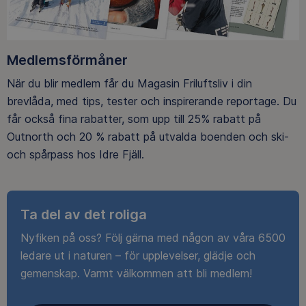
Medlemsförmåner
När du blir medlem får du Magasin Friluftsliv i din
brevlåda, med tips, tester och inspirerande reportage. Du
får också fina rabatter, som upp till 25% rabatt på
Outnorth och 20 % rabatt på utvalda boenden och ski-
och spårpass hos Idre Fjäll.
Ta del av det roliga
Nyfiken på oss? Följ gärna med någon av våra 6500
ledare ut i naturen – för upplevelser, glädje och
gemenskap. Varmt välkommen att bli medlem!